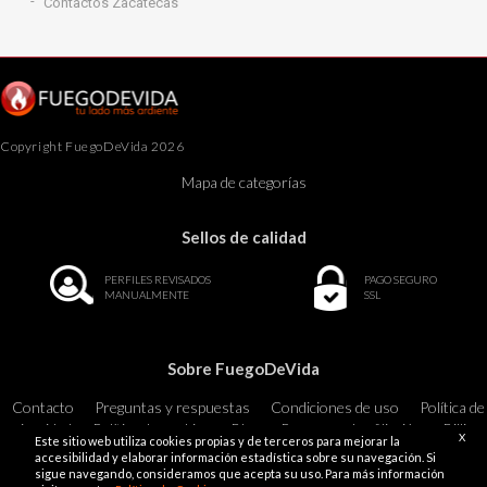
Contactos Zacatecas
Copyright FuegoDeVida 2026
Mapa de categorías
Sellos de calidad
PERFILES REVISADOS
PAGO SEGURO
MANUALMENTE
SSL
Sobre FuegoDeVida
Contacto
Preguntas y respuestas
Condiciones de uso
Política de
privacidad
Política de cookies
Blog
Programa de afiliación
Billing
X
Este sitio web utiliza cookies propias y de terceros para mejorar la
Support
18 U.S.C. 2257 Record-Keeping Requirements Compliance
accesibilidad y elaborar información estadística sobre su navegación. Si
Statement Exempt
sigue navegando, consideramos que acepta su uso. Para más información