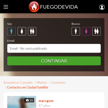
FUEGODEVIDA
Regístrate gratis
Soy
Busco
Email
CONTINUAR
Encuentros Casuales
Mexico
Contactos
Contactos en Ciudad Satélite
10
marcgom
47 años