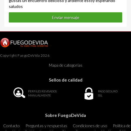
gustas un encuentro delicioso y ardiente estoy esperando
saludos
Enviar mensaje
Copyright FuegoDeVida 2026
Mapa de categorías
Sellos de calidad
PERFILES REVISADOS
PAGO SEGURO
MANUALMENTE
SSL
Sobre FuegoDeVida
Contacto
Preguntas y respuestas
Condiciones de uso
Política de