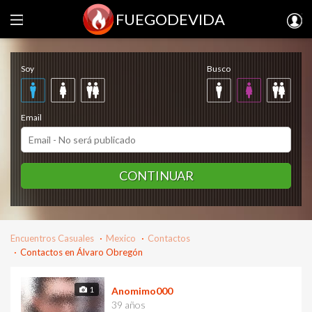
FUEGODEVIDA
Regístrate gratis
Soy
Busco
Email
CONTINUAR
Encuentros Casuales
Mexico
Contactos
Contactos en Álvaro Obregón
1
Anomimo000
39 años