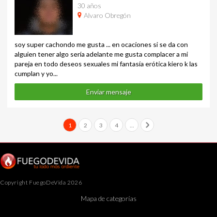
30 años
Alvaro Obregón
soy super cachondo me gusta ... en ocaciones si se da con
alguien tener algo sería adelante me gusta complacer a mi
pareja en todo deseos sexuales mi fantasía erótica kiero k las
cumplan y yo...
Enviar mensaje
1
2
3
4
...
Copyright FuegoDeVida 2026
Mapa de categorías