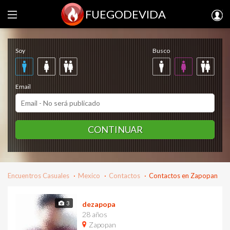
FUEGODEVIDA
Regístrate gratis
Soy
Busco
Email
CONTINUAR
Encuentros Casuales
Mexico
Contactos
Contactos en Zapopan
3
dezapopa
28 años
Zapopan