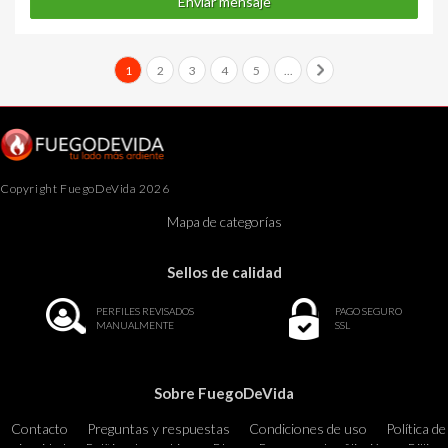
Enviar mensaje
1
2
3
4
5
...
Copyright FuegoDeVida 2026
Mapa de categorías
Sellos de calidad
PERFILES REVISADOS
PAGO SEGURO
MANUALMENTE
SSL
Sobre FuegoDeVida
Contacto
Preguntas y respuestas
Condiciones de uso
Política de