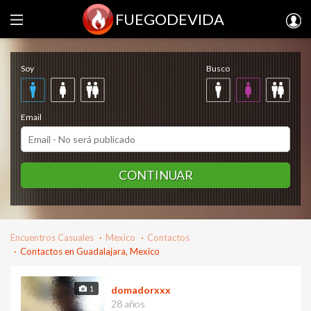
FUEGODEVIDA
Regístrate gratis
Soy
Busco
Email
CONTINUAR
Encuentros Casuales
Mexico
Contactos
Contactos en Guadalajara, Mexico
1
domadorxxx
28 años