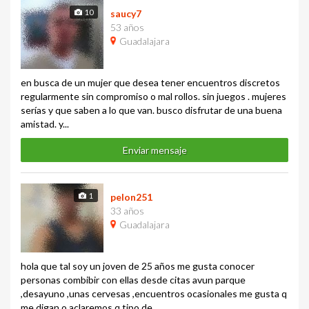
10
saucy7
53 años
Guadalajara
en busca de un mujer que desea tener encuentros discretos
regularmente sin compromiso o mal rollos. sin juegos . mujeres
serías y que saben a lo que van. busco disfrutar de una buena
amistad. y...
Enviar mensaje
1
pelon251
33 años
Guadalajara
hola que tal soy un joven de 25 años me gusta conocer
personas combibir con ellas desde citas avun parque
,desayuno ,unas cervesas ,encuentros ocasionales me gusta q
me digan o aclaremos q tipo de...