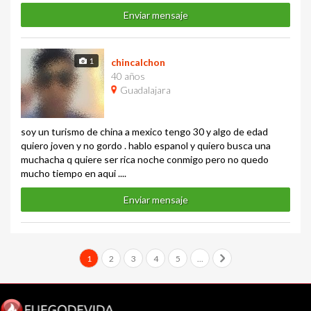
Enviar mensaje
1
chincalchon
40 años
Guadalajara
soy un turismo de china a mexico tengo 30 y algo de edad
quiero joven y no gordo . hablo espanol y quiero busca una
muchacha q quiere ser rica noche conmigo pero no quedo
mucho tiempo en aqui ....
Enviar mensaje
1
2
3
4
5
...