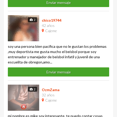
Enviar mensaje
2
chico19744
42 años
Cajeme
soy una persona bien pacifica que no le gustan los problemas
,muy deportista me gusta mucho el beisbol porque soy
entrenador y manejador de beisbol infatil y juvenil de una
escuelita de obregon,amo...
Enviar mensaje
2
OzmZama
32 años
Cajeme
mi nombre es mike soy interesante. te puedo contar cosas