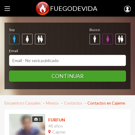
FUEGODEVIDA
Regístrate gratis
Soy
Busco
Email
CONTINUAR
Encuentros Casuales
Mexico
Contactos
Contactos en Cajeme
1
FURFUN
48 años
Cajeme