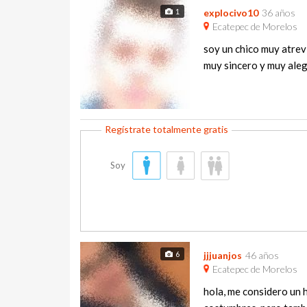
1
explocivo10
36 años
Ecatepec de Morelos
soy un chico muy atrev
muy sincero y muy aleg
Soy
6
jjjuanjos
46 años
Ecatepec de Morelos
hola, me considero un 