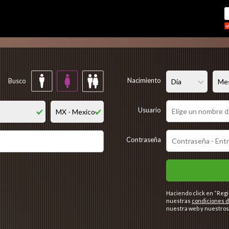
Regístrate gratis
Nacimiento
Busco
Usuario
Contraseña
Haciendo click en “Regi
nuestras
condiciones d
nuestra web y nuestros 