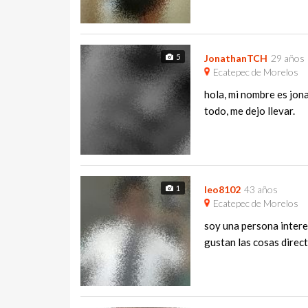
5
JonathanTCH
29 años
Ecatepec de Morelos
hola, mi nombre es jona
todo, me dejo llevar.
1
leo8102
43 años
Ecatepec de Morelos
soy una persona intere
gustan las cosas direct