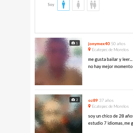
Soy
1
jonymex40
50 años
Ecatepec de Morelos
me gusta bailar y leer..
no hay mejor momento que
2
oz89
37 años
Ecatepec de Morelos
soy un chico de 28 años
estudio 7 idiomas, me gu