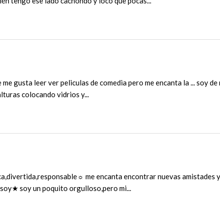
én tengo ese lado cachondo y loco que pocas...
me gusta leer ver peliculas de comedia pero me encanta la ... soy de
lturas colocando vidrios y...
a,divertida,responsable☼ me encanta encontrar nuevas amistades y 
 soy★ soy un poquito orgulloso,pero mi...