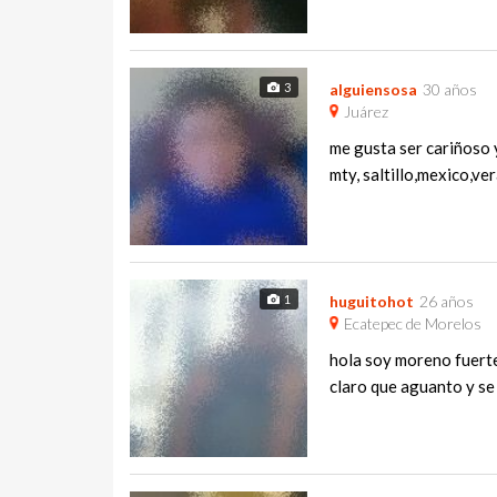
3
alguiensosa
30 años
Juárez
me gusta ser cariñoso 
mty, saltillo,mexico,ve
1
huguitohot
26 años
Ecatepec de Morelos
hola soy moreno fuerte
claro que aguanto y se 