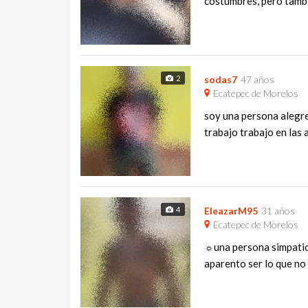
costumbres, pero tambi
2
sodas7
47 años
Ecatepec de Morelos
soy una persona alegre 
trabajo trabajo en las a
4
EleazarM95
31 años
Ecatepec de Morelos
☼una persona simpatic
aparento ser lo que no