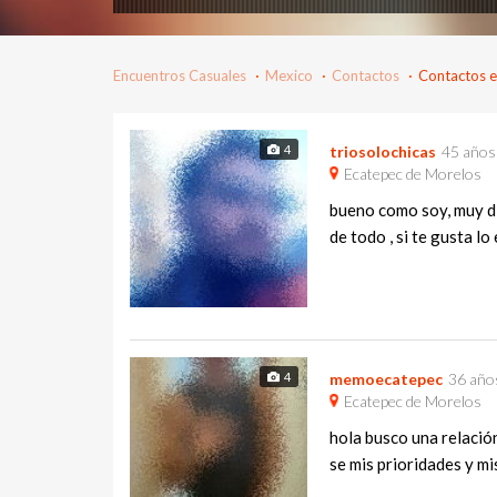
Encuentros Casuales
Mexico
Contactos
Contactos e
4
triosolochicas
45 años
Ecatepec de Morelos
bueno como soy, muy dir
de todo , si te gusta lo
4
memoecatepec
36 año
Ecatepec de Morelos
hola busco una relación
se mis prioridades y m