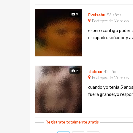
9
Evelsebu
53 años
Ecatepec de Morelos
espero contigo poder c
escapado. soñador y ave
2
tlaloco
42 años
Ecatepec de Morelos
cuando yo tenia 5 años 
fuera grande.yo respond