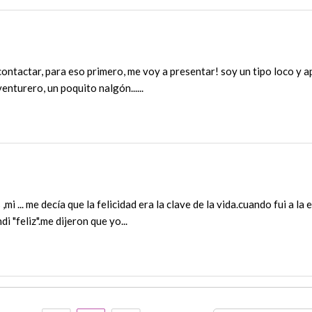
ontactar, para eso primero, me voy a presentar! soy un tipo loco y a
nturero, un poquito nalgón......
,mi ... me decía que la felicidad era la clave de la vida.cuando fui a 
i "feliz".me dijeron que yo...