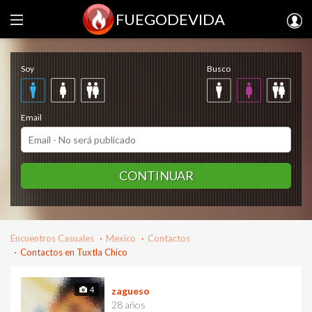
FUEGODEVIDA
Regístrate gratis
Soy
Busco
Email
CONTINUAR
Encuentros Casuales
Mexico
Contactos
Contactos en Tuxtla Chico
4
zagueso
28 años