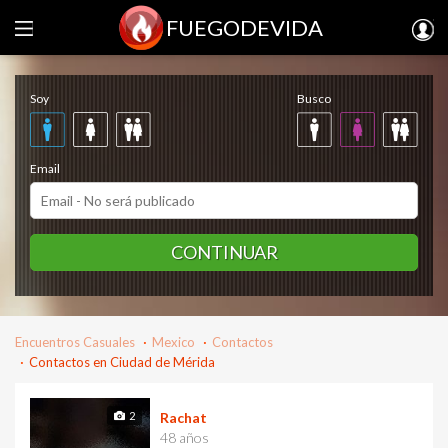
FUEGODEVIDA
Regístrate gratis
Soy
Busco
Email
CONTINUAR
Encuentros Casuales
Mexico
Contactos
Contactos en Ciudad de Mérida
2
Rachat
48 años