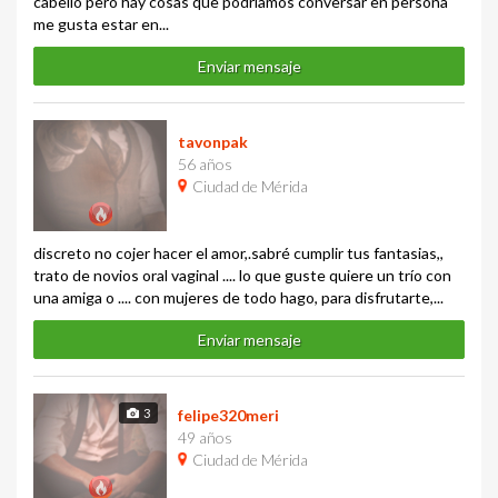
cabello pero hay cosas que podriamos conversar en persona
me gusta estar en...
Enviar mensaje
tavonpak
56 años
Ciudad de Mérida
discreto no cojer hacer el amor,.sabré cumplir tus fantasias,,
trato de novios oral vaginal .... lo que guste quiere un trío con
una amiga o .... con mujeres de todo hago, para disfrutarte,...
Enviar mensaje
3
felipe320meri
49 años
Ciudad de Mérida