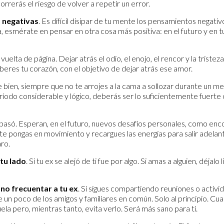
rrerás el riesgo de volver a repetir un error.
s negativas
. Es difícil disipar de tu mente los pensamientos negati
, esmérate en pensar en otra cosa más positiva: en el futuro y en 
 vuelta de página. Dejar atrás el odio, el enojo, el rencor y la tristez
iberes tu corazón, con el objetivo de dejar atrás ese amor.
ce bien, siempre que no te arrojes a la cama a sollozar durante un 
período considerable y lógico, deberás ser lo suficientemente fuerte 
 pasó. Esperan, en el futuro, nuevos desafíos personales, como enc
te pongas en movimiento y recargues las energías para salir adelant
aro.
 tu lado
. Si tu ex se alejó de ti fue por algo. Si amas a alguien, déjalo 
no frecuentar a tu ex
. Si sigues compartiendo reuniones o activi
rte un poco de los amigos y familiares en común. Solo al principio. Cu
ela pero, mientras tanto, evita verlo. Será más sano para ti.