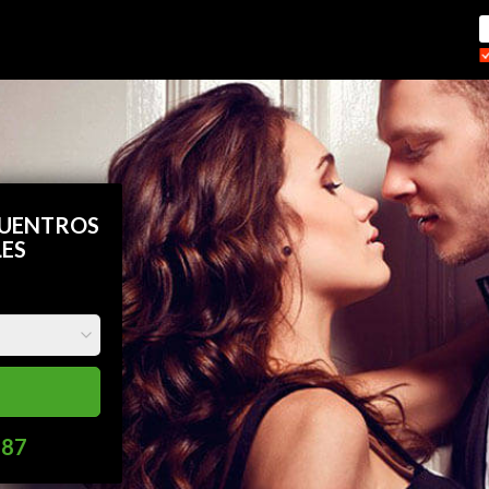
CUENTROS
LES
587