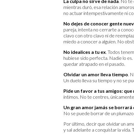
La culpa no sirve de nada
. No te
mientras duró, esa relación amorosa
no actuar intempestivamente ni co
No dejes de conocer gente nue
pareja, intenta no cerrarte a cono
clavo con otro clavo ni de reempla
miedo a conocer a alguien. No obst
No idealices a tu ex
. Todos tenem
hubiese sido perfecta. Nadie lo es. 
quedar atrapado en el pasado.
Olvidar un amor lleva tiempo
. 
Un duelo lleva su tiempo y no se pue
Pide un favor a tus amigos: que
íntimos. No te centres, únicamente,
Un gran amor jamás se borrará 
No se puede borrar de un plumazo a 
Por último, decir que olvidar un am
y sal adelante a conquistar la vida.