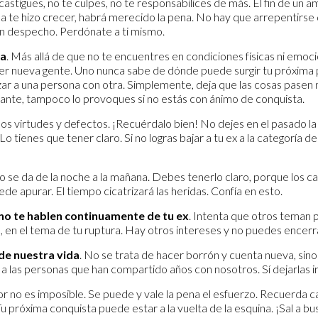
 castigues, no te culpes, no te responsabilices de más. El fin de un a
 te hizo crecer, habrá merecido la pena. No hay que arrepentirse d
n despecho. Perdónate a ti mismo.
va
. Más allá de que no te encuentres en condiciones físicas ni emo
cer nueva gente. Uno nunca sabe de dónde puede surgir tu próxima p
zar a una persona con otra. Simplemente, deja que las cosas pasen n
ante, tampoco lo provoques si no estás con ánimo de conquista.
os virtudes y defectos. ¡Recuérdalo bien! No dejes en el pasado la
Lo tienes que tener claro. Si no logras bajar a tu ex a la categoría d
No se da de la noche a la mañana. Debes tenerlo claro, porque los
de apurar. El tiempo cicatrizará las heridas. Confía en esto.
 no te hablen continuamente de tu ex
. Intenta que otros teman 
 en el tema de tu ruptura. Hay otros intereses y no puedes encerrar
de nuestra vida
. No se trata de hacer borrón y cuenta nueva, sino 
las personas que han compartido años con nosotros. Sí dejarlas ir, s
or no es imposible. Se puede y vale la pena el esfuerzo. Recuerda 
 Tu próxima conquista puede estar a la vuelta de la esquina. ¡Sal a bu