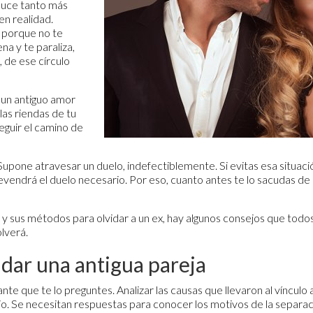
luce tanto más
en realidad.
, porque no te
na y te paraliza,
, de ese círculo
a un antiguo amor
 las riendas de tu
eguir el camino de
Supone atravesar un duelo, indefectiblemente. Si evitas esa situació
vendrá el duelo necesario. Por eso, cuanto antes te lo sacudas d
os y sus métodos para olvidar a un ex, hay algunos consejos que to
olverá.
idar una antigua pareja
nte que te lo preguntes. Analizar las causas que llevaron al vínculo
rio. Se necesitan respuestas para conocer los motivos de la separac