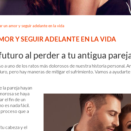
r un amor y seguir adelante en la vida
OR Y SEGUIR ADELANTE EN LA VIDA
uturo al perder a tu antigua parej
 a uno de los ratos más dolorosos de nuestra historia personal. Am
ro, pero hay maneras de mitigar el sufrimiento. Vamos a ayudarte
 la pareja hayan
amorosa se haya
 el fin de un
o es nada fácil.
n proceso que a
tu cabeza y el