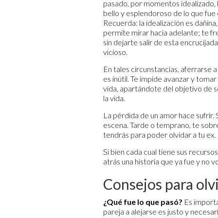
pasado, por momentos idealizado, 
bello y esplendoroso de lo que fue 
Recuerda: la idealización es dañina
permite mirar hacia adelante; te fre
sin dejarte salir de esta encrucijada
vicioso.
En tales circunstancias, aferrarse 
es inútil. Te impide avanzar y tomar
vida, apartándote del objetivo de s
la vida.
La pérdida de un amor hace sufrir. 
escena. Tarde o temprano, te sobre
tendrás para poder olvidar a tu ex.
Si bien cada cual tiene sus recurs
atrás una historia que ya fue y no v
Consejos para olv
¿Qué fue lo que pasó?
Es importa
pareja a alejarse es justo y necesa