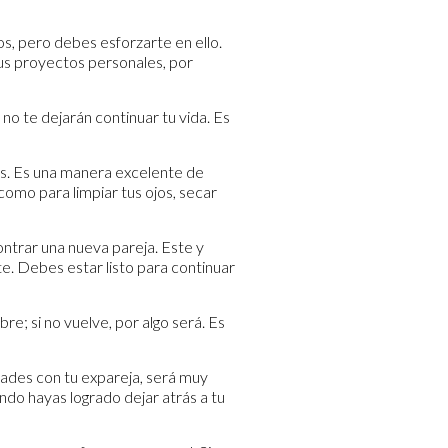
vos, pero debes esforzarte en ello.
tus proyectos personales, por
a no te dejarán continuar tu vida. Es
mes. Es una manera excelente de
como para limpiar tus ojos, secar
ontrar una nueva pareja. Este y
e. Debes estar listo para continuar
libre; si no vuelve, por algo será. Es
dades con tu expareja, será muy
ando hayas logrado dejar atrás a tu