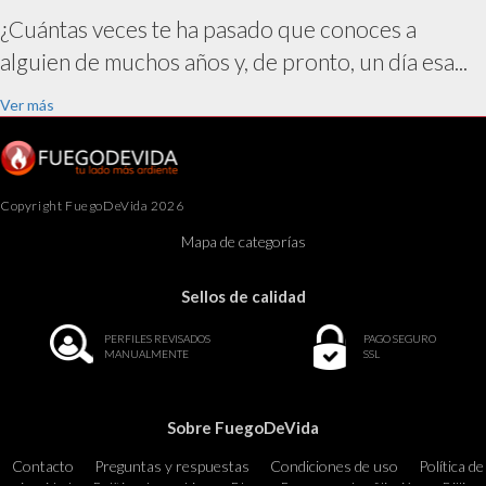
¿Cuántas veces te ha pasado que conoces a
alguien de muchos años y, de pronto, un día esa...
Ver más
Copyright FuegoDeVida 2026
Mapa de categorías
Sellos de calidad
PERFILES REVISADOS
PAGO SEGURO
MANUALMENTE
SSL
Sobre FuegoDeVida
Contacto
Preguntas y respuestas
Condiciones de uso
Política de