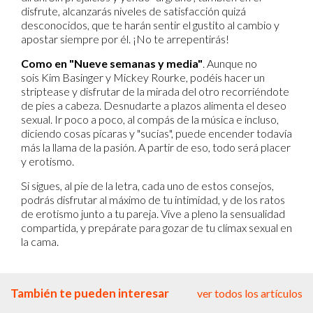
disfrute, alcanzarás niveles de satisfacción quizá
desconocidos, que te harán sentir el gustito al cambio y
apostar siempre por él. ¡No te arrepentirás!
Como en "Nueve semanas y media"
. Aunque no
sois Kim Basinger y Mickey Rourke, podéis hacer un
striptease y disfrutar de la mirada del otro recorriéndote
de pies a cabeza. Desnudarte a plazos alimenta el deseo
sexual. Ir poco a poco, al compás de la música e incluso,
diciendo cosas pícaras y "sucias", puede encender todavía
más la llama de la pasión. A partir de eso, todo será placer
y erotismo.
Si sigues, al pie de la letra, cada uno de estos consejos,
podrás disfrutar al máximo de tu intimidad, y de los ratos
de erotismo junto a tu pareja. Vive a pleno la sensualidad
compartida, y prepárate para gozar de tu clímax sexual en
la cama.
También te pueden interesar
ver todos los artículos