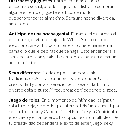
Disfraces y juguetes
. Para hacer más osado el
encuentro sexual, puedes alquilar un disfraz o comprar
algún elemento o juguete erótico, de modo
que sorprenderás al máximo. Será una noche divertida,
ante todo.
Anticipo de una noche genial
. Durante el día previo al
encuentro, envía mensajes de WhatsApp o correos
electrónicos y anticipa a tu pareja lo que le harás en la
cama o lo que le pedirás que te haga. Esto encenderá la
llama de la pasión y calentará motores, para arrancar una
noche al límite.
Sexo diferente
. Nada de posiciones sexuales
tradicionales. Anímate a innovar y sorprender. Usa tu
creatividad y ponla al servicio de tu sexualidad. En lo
diverso está el gusto. Y recuerda: de ti depende el goce.
Juego de roles
. En el momento de intimidad, asigna un
rol a tu pareja, de modo que interpretéis juntos una dupla
sensual: el Lobo y Caperucita, el Príncipe y la Cenicienta,
el esclavo y el carcelero... Las opciones son múltiples. De
tu creatividad dependerá el éxito de este "juego" sexy.