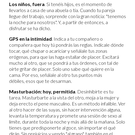
Los niños, fuera
. Si tenéis hijos, es el momento de
llevarlos a casa de una abuela o tía. Cuando tu pareja
llegue del trabajo, sorprende con la gran noticia: "tenemos
la noche para nosotros". Y, a partir de entonces, a
disfrutar se ha dicho.
GPS en la intimidad
. Indica a tu compañero o
compañera que hoy tú pondrás las reglas. Indícale dónde
tocar, qué chupar o acariciar y señálale tus zonas
erógenas, para que las haga estallar de placer. Excitará
mucho al otro, que se pondrá a tus órdenes, con tal de
oírte gritar de placer. Solo uno sabe qué quiere en la
cama. Por eso, señálale al otro tus puntos más
débiles, esos que te desarman.
Masturbación: hoy, permitida
. Desinhibirte es tu
tarea. Masturbarte a la vista del otro, moja a la mujer y
deja erecto el pene masculino. Es un método infalible. Ver
al otro hacer de las suyas, sin hacer intervención alguna,
levanta la temperatura y promete una sesión de sexo al
límite, durante toda la noche y más allá de la mañana. Solo
tienes que predisponerte al goce, sin importar el qué
dirán. Sin prejuicios y yendo "al grano", también en el