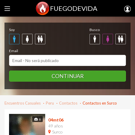
FUEGODEVIDA
Regístrate gratis
Soy
Busco
Email
CONTINUAR
Encuentros Casuales
Peru
Contactos
Contactos en Surco
6
04mt06
49 años
Surco