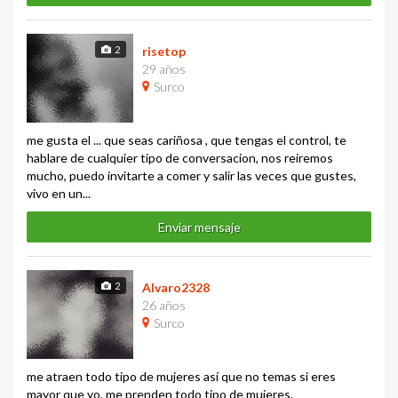
2
risetop
29 años
Surco
me gusta el ... que seas cariñosa , que tengas el control, te
hablare de cualquier tipo de conversacion, nos reiremos
mucho, puedo invitarte a comer y salir las veces que gustes,
vivo en un...
Enviar mensaje
2
Alvaro2328
26 años
Surco
me atraen todo tipo de mujeres así que no temas si eres
mayor que yo, me prenden todo tipo de mujeres.