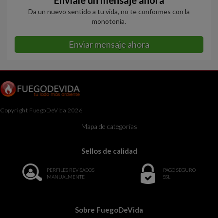
Envíale un mensaje ahora
Da un nuevo sentido a tu vida, no te conformes con la
monotonía.
Enviar mensaje ahora
Copyright FuegoDeVida 2026
Mapa de categorías
Sellos de calidad
PERFILES REVISADOS
PAGO SEGURO
MANUALMENTE
SSL
Sobre FuegoDeVida