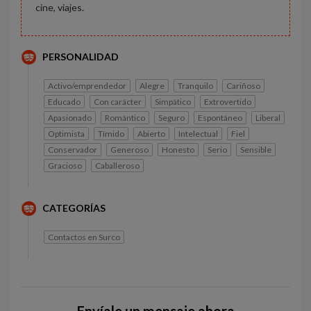
cine, viajes.
PERSONALIDAD
Activo/emprendedor
Alegre
Tranquilo
Cariñoso
Educado
Con carácter
Simpático
Extrovertido
Apasionado
Romántico
Seguro
Espontáneo
Liberal
Optimista
Tímido
Abierto
Intelectual
Fiel
Conservador
Generoso
Honesto
Serio
Sensible
Gracioso
Caballeroso
CATEGORÍAS
Contactos en Surco