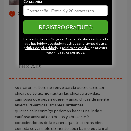
Contraseña
SOBRE MI
Estado civil:
Soltero
REGISTRO GRATUITO
Ojos:
Azul-gris
Haciendo click en “Registro Gratuito” estás certificando
Pelo:
Castaño
que has leído y aceptado nuestras
condiciones de uso
,
política de privacidad
y la
política de cookies
de nuestra
Constitución:
Voluptuoso
web y nuestros servicios.
Altura:
174 cm
Peso:
75 kg
soy varon soltero no tengo pareja quiero conocer
chicas solteras. me gustan las chicas atrevidas,
cariñosas que sepan querer y amar, chicas de mente
abierta, divertidas, amables. ardientes.
quieres salir conmigo podemos hacer una linda y
cariñosa amistad con besos y abrazos e ir
conociendonos de la manera que te sientas bien
comoda soy amable de mente abierta, me gusta ir al