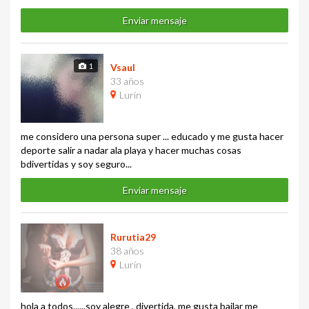
Enviar mensaje
1
Vsaul
33 años
Lurín
me considero una persona super ... educado y me gusta hacer
deporte salir a nadar ala playa y hacer muchas cosas
bdivertidas y soy seguro...
Enviar mensaje
Rurutia29
38 años
Lurín
hola a todos......soy alegre , divertida, me gusta bailar me