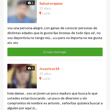
1
Salvatorepues
31 años
Lurín
soy una persona alegre ,con ganas de conocer personas de
distintas edades que le guste lias bromas de todo tipo xd , no
soy deportista no tengo mú... u.u pero no importa no me gusta
etc etc
Enviar mensaje
3
Josesitox14
31 años
Lurín
hola damas , soy un joven un poco maduro que busca lo que
ustedes estan buscando , un poco de diversion y sin
compromiso mi nombre es antonio , señoritas quisiera buscar a
alguien por aqui si...