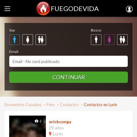
FUEGODEVIDA
Regístrate gratis
Soy
Busco
Email
CONTINUAR
Encuentros Casuales
Peru
Contactos
Contactos en Lurín
2
erickconga
29 años
Lurín