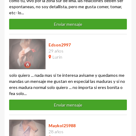
como tu, vivo por la zona sur de lima. las relaciones deben ser
espontaneas, no soy detallista, pero me gusta comer, tomar,
etc- lo...
Enviar mensaje
Edson2997
29 años
Lurín
solo quiero ... nada mas si te interesa avisame y quedamos me
mandas un mensaje me gustan en especial las maduras y si no
eres madura normal solo quiero ... no importa si eres bonita o
fea solo...
Enviar mensaje
Maykol25988
28 años