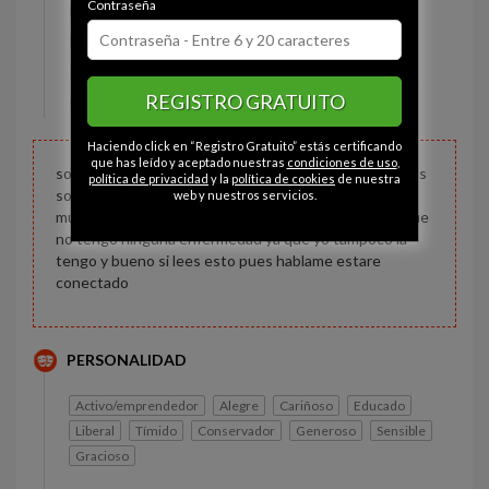
Contraseña
Estado civil:
Soltero
Fumador/a:
Sí
Ojos:
Marrón
REGISTRO GRATUITO
Constitución:
Normal
Haciendo click en “Registro Gratuito” estás certificando
que has leído y aceptado nuestras
condiciones de uso
,
solo busco un poco de divercion y si se puede algo mas
política de privacidad
y la
política de cookies
de nuestra
soy muy discreto acepto todas las edades no pido
web y nuestros servicios.
mucho solo que sea divertida en todo los aspectos que
no tengo ninguna enfermedad ya que yo tampoco la
tengo y bueno si lees esto pues hablame estare
conectado
PERSONALIDAD
Activo/emprendedor
Alegre
Cariñoso
Educado
Liberal
Tímido
Conservador
Generoso
Sensible
Gracioso