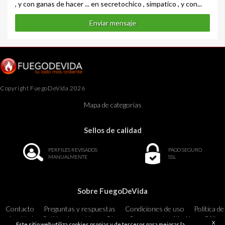
, y con ganas de hacer ... en secretochico , simpatico , y con...
Enviar mensaje
Copyright FuegoDeVida 2026
Mapa de categorías
Sellos de calidad
PERFILES REVISADOS
PAGO SEGURO
MANUALMENTE
SSL
Sobre FuegoDeVida
Contacto
Preguntas y respuestas
Condiciones de uso
Política de
privacidad
Política de cookies
Blog
Programa de afiliación
Billing
X
Este sitio web utiliza cookies propias y de terceros para mejorar la