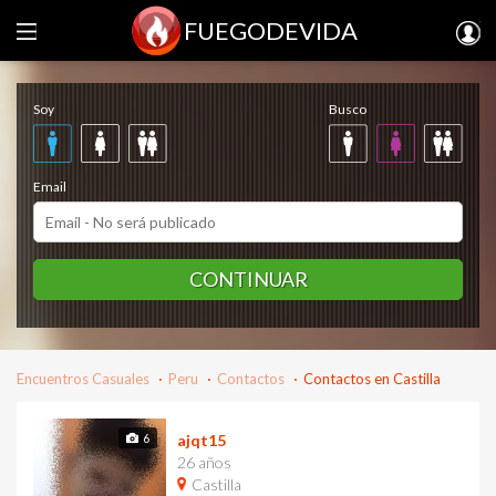
FUEGODEVIDA
Regístrate gratis
Soy
Busco
Email
CONTINUAR
Encuentros Casuales
Peru
Contactos
Contactos en Castilla
6
ajqt15
26 años
Castilla