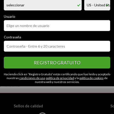
 otras cosas mas que te gusta hacer en mi vida tengo ganas de hacer cos
rme m gustan chicas jovencitas para que me satifacan en mis cosas perso
mas que te gusta hacer en mi vida pra gosar de mi
n pareja es mágico y saber disfrutar de cada uno es la clave de la felici
Usuario
CATEGORÍAS
Contraseña
or
Alegre
Tranquilo
Cariñoso
Generoso
Contactos en Castill
Caballeroso
REGISTRO GRATUITO
Haciendo click en “Registro Gratuito” estás certificando que has leído y aceptado
nuestras
condiciones de uso
,
política de privacidad
y la
política de cookies
de
nuestra web y nuestros servicios.
la monotonía.
Sellos de calidad
S