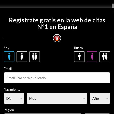
Regístrate gratis
Regístrate gratis en la web de citas
Nº1 en España
con victorgeminis?
Soy
Busco
minis
29 años
Email
ero
Fumador/a:
No
Pelo:
Castaño
Nacimiento
lgado
Altura:
- - -
Región