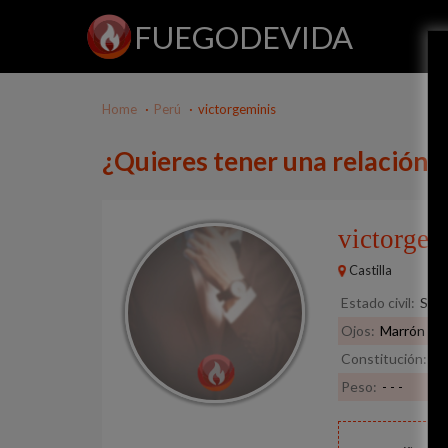
FUEGODEVIDA
Home
Perú
victorgeminis
¿Quieres tener una relación 
victorge
Castilla
Estado civil:
Solt
Ojos:
Marrón
Constitución:
De
Peso:
- - -