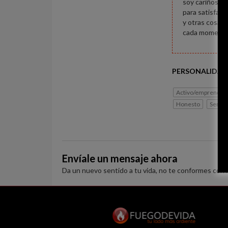
soy cariñoso y
para satisface
y otras cosas 
cada momento e
PERSONALIDAD
Activo/emprended
Honesto
Serio
Envíale un mensaje ahora
Da un nuevo sentido a tu vida, no te conformes con 