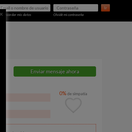
Ir
×
Recordar mis datos
Olvidé mi contraseña
Enviar mensaje ahora
0%
de simpatía