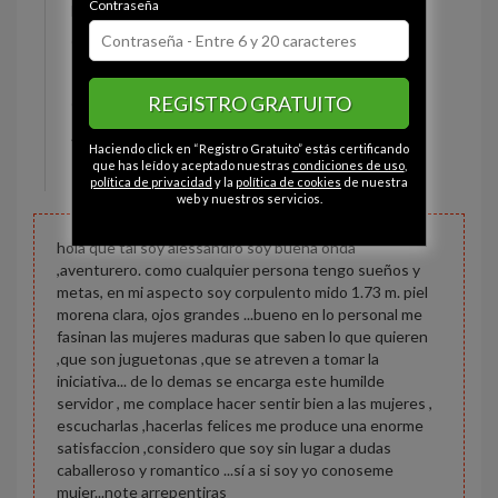
Contraseña
Estado civil:
Soltero
Ojos:
Marrón
Pelo:
Moreno
REGISTRO GRATUITO
Constitución:
Deportista
Altura:
173 cm
Haciendo click en “Registro Gratuito” estás certificando
Peso:
77 kg
que has leído y aceptado nuestras
condiciones de uso
,
política de privacidad
y la
política de cookies
de nuestra
web y nuestros servicios.
hola que tal soy alessandro soy buena onda
,aventurero. como cualquier persona tengo sueños y
metas, en mi aspecto soy corpulento mido 1.73 m. piel
morena clara, ojos grandes ...bueno en lo personal me
fasinan las mujeres maduras que saben lo que quieren
,que son juguetonas ,que se atreven a tomar la
iniciativa... de lo demas se encarga este humilde
servidor , me complace hacer sentir bien a las mujeres ,
escucharlas ,hacerlas felices me produce una enorme
satisfaccion ,considero que soy sin lugar a dudas
caballeroso y romantico ...sí a si soy yo conoseme
mujer...note arrepentiras