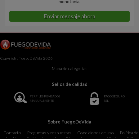
monotonía.
Enviar mensaje ahora
Copyright FuegoDeVida 2026
Mapa de categorías
Sellos de calidad
PERFILES REVISADOS
PAGO SEGURO
MANUALMENTE
SSL
Sobre FuegoDeVida
Contacto
Preguntas y respuestas
Condiciones de uso
Política de
privacidad
Política de cookies
Blog
Programa de afiliación
Billing