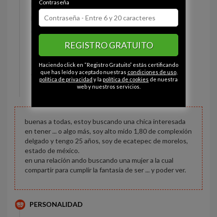
Contraseña
Estado civil:
Soltero
Fumador/a:
Sí
Ojos:
Marrón
REGISTRO GRATUITO
Pelo:
Castaño
Constitución:
Delgado
Haciendo click en “Registro Gratuito” estás certificando
Altura:
180 cm
que has leído y aceptado nuestras
condiciones de uso
,
política de privacidad
y la
política de cookies
de nuestra
Peso:
65 kg
web y nuestros servicios.
buenas a todas, estoy buscando una chica interesada
en tener ... o algo más, soy alto mido 1,80 de complexión
delgado y tengo 25 años, soy de ecatepec de morelos,
estado de méxico.
en una relación ando buscando una mujer a la cual
compartir para cumplir la fantasía de ser ... y poder ver.
PERSONALIDAD