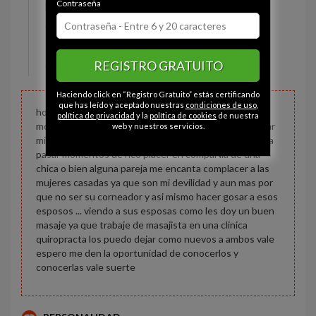
Contraseña
Estado civil:
Casado
Ojos:
Avellana
Pelo:
Castaño
REGISTRO GRATUITO
Constitución:
Deportista
Haciendo click en “Registro Gratuito” estás certificando
que has leído y aceptado nuestras
condiciones de uso
,
hola buenos dias mi nombre es cesar me gusta el
política de privacidad
y la
política de cookies
de nuestra
motocroos me gusta hacer ejercicio me encanta cuidar
web y nuestros servicios.
mi cuerpo no soy modelo pero si de buen ver me gusta
pasar momentos de rico placer en compaÑia de una
chica o bien alguna pareja me encanta complacer a las
mujeres casadas ya que son mi devilidad y aun mas por
que no ser su corneador y asi mismo hacer gosar a esos
esposos ... viendo a sus esposas como les doy un buen
masaje ya que trabaje de masajista en una clinica
quiropracta los puedo dejar como nuevos a ambos vale
espero me den la oportunidad de conocerlos y
conocerlas vale suerte