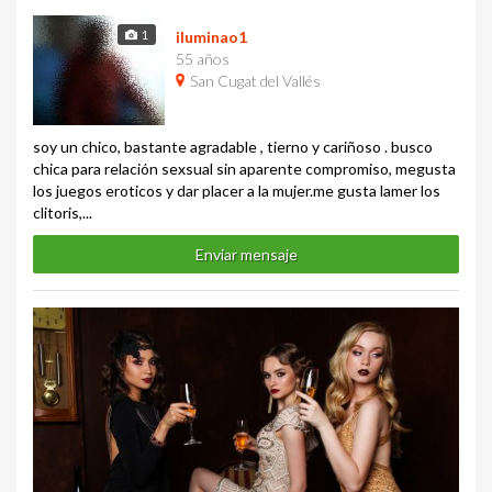
1
iluminao1
55 años
San Cugat del Vallés
soy un chico, bastante agradable , tierno y cariñoso . busco
chica para relación sexsual sin aparente compromiso, megusta
los juegos eroticos y dar placer a la mujer.me gusta lamer los
clitoris,...
Enviar mensaje