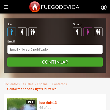
FUEGODEVIDA
Regístrate gratis
Soy
Busco
Email
CONTINUAR
Encuentros Casuales
España
Contactos
Contactos en San Cugat Del Valles
1
justdoit13
45 años