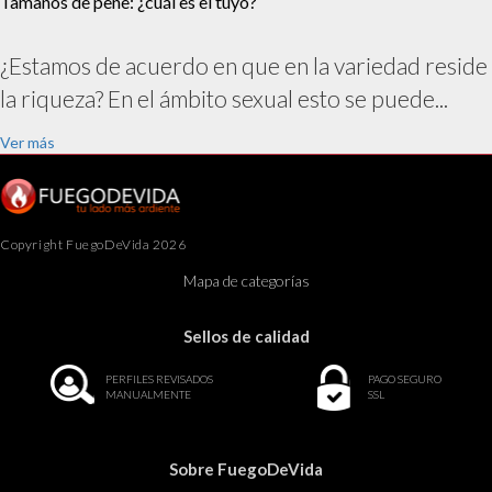
Tamaños de pene: ¿cuál es el tuyo?
¿Estamos de acuerdo en que en la variedad reside
la riqueza? En el ámbito sexual esto se puede...
Ver más
Copyright FuegoDeVida 2026
Mapa de categorías
Sellos de calidad
PERFILES REVISADOS
PAGO SEGURO
MANUALMENTE
SSL
Sobre FuegoDeVida