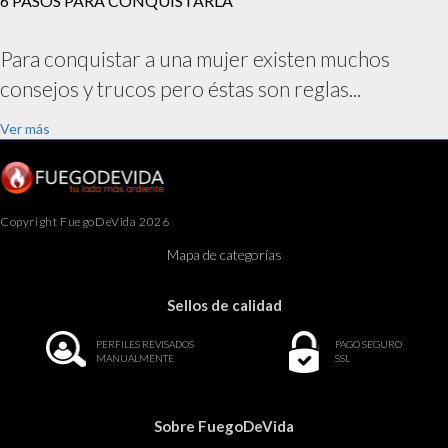
6 PASOS PARA CONQUISTARLA
Para conquistar a una mujer existen muchos
consejos y trucos pero éstas son reglas...
Ver más
Copyright FuegoDeVida 2026
Mapa de categorías
Sellos de calidad
PERFILES REVISADOS
PAGO SEGURO
MANUALMENTE
SSL
Sobre FuegoDeVida