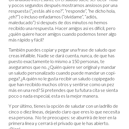
y pocos segundos después mostrarnos ansiosos por una
respuesta (“¿estás ahí o no?”, “responde”, “he dicho hola,
¿eh?”) o incluso enfadarnos (“olvídame”, “adiós,
maleducado”) si después de dos minutos no hemos
recibido una respuesta. Hacer amigos así es difícil, pero
¿quién quiere hacer amigos cuando podemos tener algo
más rápido y fácil?
También puedes copiar y pegar una frase de saludo que
creas infalible. Nadie se dará cuenta, nunca, de que has
puesto exactamente lo mismo a 150 personas, te
aseguramos que no. ¿Quién quiere ser original y mandar
un saludo personalizado cuando puede mandar un copi-
pega? ¿A quién no le gusta recibir un saludo copipegado
que han recibido muchos otros y sentirse como un pez
más en una red? Si pretendes que tu futura cita se sienta
poco o nada especial, esta es la mejor manera.
Y por último, tienes la opción de saludar con un ladrillo de
cinco o diez líneas, dejando claro que eres lo que necesita
esa persona. No te preocupes: se aburrirá de leer en la
primera línea y cerrará el privado que le has abierto.
¡Bien!