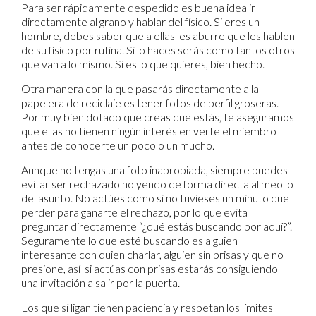
Para ser rápidamente despedido es buena idea ir
directamente al grano y hablar del físico. Si eres un
hombre, debes saber que a ellas les aburre que les hablen
de su físico por rutina. Si lo haces serás como tantos otros
que van a lo mismo. Si es lo que quieres, bien hecho.
Otra manera con la que pasarás directamente a la
papelera de reciclaje es tener fotos de perfil groseras.
Por muy bien dotado que creas que estás, te aseguramos
que ellas no tienen ningún interés en verte el miembro
antes de conocerte un poco o un mucho.
Aunque no tengas una foto inapropiada, siempre puedes
evitar ser rechazado no yendo de forma directa al meollo
del asunto. No actúes como si no tuvieses un minuto que
perder para ganarte el rechazo, por lo que evita
preguntar directamente “¿qué estás buscando por aquí?”.
Seguramente lo que esté buscando es alguien
interesante con quien charlar, alguien sin prisas y que no
presione, así si actúas con prisas estarás consiguiendo
una invitación a salir por la puerta.
Los que sí ligan tienen paciencia y respetan los límites