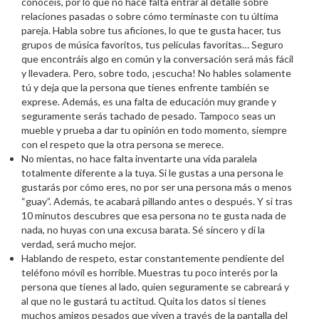
conocéis, por lo que no hace falta entrar al detalle sobre
relaciones pasadas o sobre cómo terminaste con tu última
pareja. Habla sobre tus aficiones, lo que te gusta hacer, tus
grupos de música favoritos, tus películas favoritas… Seguro
que encontráis algo en común y la conversación será más fácil
y llevadera. Pero, sobre todo, ¡escucha! No hables solamente
tú y deja que la persona que tienes enfrente también se
exprese. Además, es una falta de educación muy grande y
seguramente serás tachado de pesado. Tampoco seas un
mueble y prueba a dar tu opinión en todo momento, siempre
con el respeto que la otra persona se merece.
No mientas, no hace falta inventarte una vida paralela
totalmente diferente a la tuya. Si le gustas a una persona le
gustarás por cómo eres, no por ser una persona más o menos
“guay”. Además, te acabará pillando antes o después. Y si tras
10 minutos descubres que esa persona no te gusta nada de
nada, no huyas con una excusa barata. Sé sincero y di la
verdad, será mucho mejor.
Hablando de respeto, estar constantemente pendiente del
teléfono móvil es horrible. Muestras tu poco interés por la
persona que tienes al lado, quien seguramente se cabreará y
al que no le gustará tu actitud. Quita los datos si tienes
muchos amigos pesados que viven a través de la pantalla del