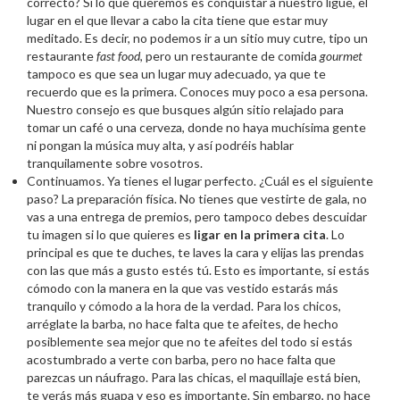
correcto? Si lo que queremos es conquistar a nuestro ligue, el
lugar en el que llevar a cabo la cita tiene que estar muy
meditado. Es decir, no podemos ir a un sitio muy cutre, tipo un
restaurante
fast food
, pero un restaurante de comida
gourmet
tampoco es que sea un lugar muy adecuado, ya que te
recuerdo que es la primera. Conoces muy poco a esa persona.
Nuestro consejo es que busques algún sitio relajado para
tomar un café o una cerveza, donde no haya muchísima gente
ni pongan la música muy alta, y así podréis hablar
tranquilamente sobre vosotros.
Continuamos. Ya tienes el lugar perfecto. ¿Cuál es el siguiente
paso? La preparación física. No tienes que vestirte de gala, no
vas a una entrega de premios, pero tampoco debes descuidar
tu imagen si lo que quieres es
ligar en la primera cita
. Lo
principal es que te duches, te laves la cara y elijas las prendas
con las que más a gusto estés tú. Esto es importante, si estás
cómodo con la manera en la que vas vestido estarás más
tranquilo y cómodo a la hora de la verdad. Para los chicos,
arréglate la barba, no hace falta que te afeites, de hecho
posiblemente sea mejor que no te afeites del todo si estás
acostumbrado a verte con barba, pero no hace falta que
parezcas un náufrago. Para las chicas, el maquillaje está bien,
te verás más guapa y eso es importante. Sin embargo, no hace