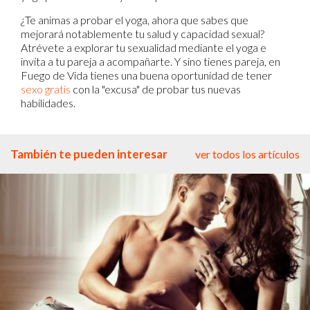
¿Te animas a probar el yoga, ahora que sabes que
mejorará notablemente tu salud y capacidad sexual?
Atrévete a explorar tu sexualidad mediante el yoga e
invita a tu pareja a acompañarte. Y sino tienes pareja, en
Fuego de Vida tienes una buena oportunidad de tener
sexo gratis
con la "excusa" de probar tus nuevas
habilidades.
También te pueden interesar
ver todos los artículos