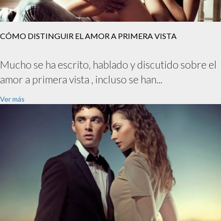
CÓMO DISTINGUIR EL AMOR A PRIMERA VISTA
Mucho se ha escrito, hablado y discutido sobre el
amor a primera vista , incluso se han...
Ver más