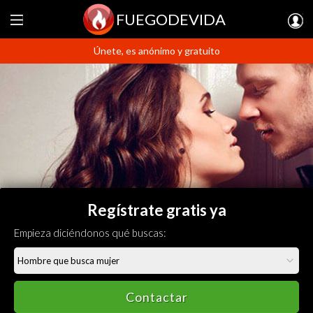
FUEGODEVIDA
Únete, es anónimo y gratuito
Regístrate gratis ya
Empieza diciéndonos qué buscas:
Contactar