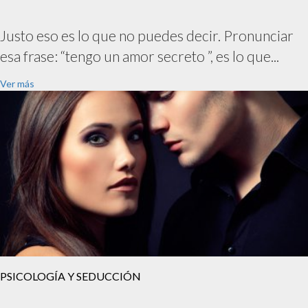
Justo eso es lo que no puedes decir. Pronunciar
esa frase: “tengo un amor secreto ”, es lo que...
Ver más
PSICOLOGÍA Y SEDUCCIÓN