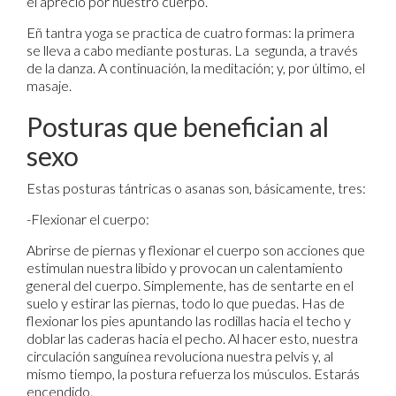
el aprecio por nuestro cuerpo.
Eñ tantra yoga se practica de cuatro formas: la primera
se lleva a cabo mediante posturas. La segunda, a través
de la danza. A continuación, la meditación; y, por último, el
masaje.
Posturas que benefician al
sexo
Estas posturas tántricas o asanas son, básicamente, tres:
-Flexionar el cuerpo:
Abrirse de piernas y flexionar el cuerpo son acciones que
estimulan nuestra libido y provocan un calentamiento
general del cuerpo. Simplemente, has de sentarte en el
suelo y estirar las piernas, todo lo que puedas. Has de
flexionar los pies apuntando las rodillas hacia el techo y
doblar las caderas hacia el pecho. Al hacer esto, nuestra
circulación sanguínea revoluciona nuestra pelvis y, al
mismo tiempo, la postura refuerza los músculos. Estarás
encendido.