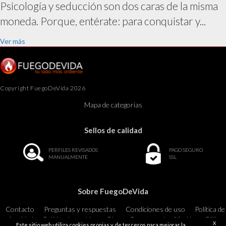
Psicología y seducción son dos caras de la misma
moneda. Porque, entérate: para conquistar y...
Ver más
Copyright FuegoDeVida 2026
Mapa de categorías
Sellos de calidad
PERFILES REVISADOS
PAGO SEGURO
MANUALMENTE
SSL
Sobre FuegoDeVida
Contacto
Preguntas y respuestas
Condiciones de uso
Política de
privacidad
Política de cookies
Blog
Programa de afiliación
Billing
X
Este sitio web utiliza cookies propias y de terceros para mejorar la