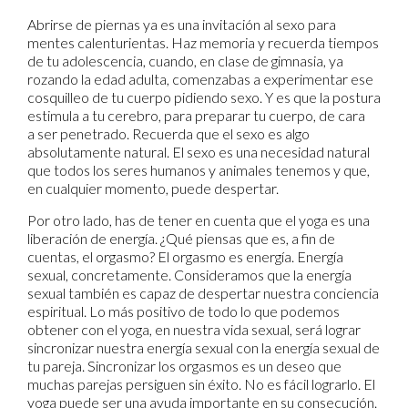
Abrirse de piernas ya es una invitación al sexo para
mentes calenturientas. Haz memoria y recuerda tiempos
de tu adolescencia, cuando, en clase de gimnasia, ya
rozando la edad adulta, comenzabas a experimentar ese
cosquilleo de tu cuerpo pidiendo sexo. Y es que la postura
estimula a tu cerebro, para preparar tu cuerpo, de cara
a ser penetrado. Recuerda que el sexo es algo
absolutamente natural. El sexo es una necesidad natural
que todos los seres humanos y animales tenemos y que,
en cualquier momento, puede despertar.
Por otro lado, has de tener en cuenta que el yoga es una
liberación de energía. ¿Qué piensas que es, a fin de
cuentas, el orgasmo? El orgasmo es energía. Energía
sexual, concretamente. Consideramos que la energía
sexual también es capaz de despertar nuestra conciencia
espiritual. Lo más positivo de todo lo que podemos
obtener con el yoga, en nuestra vida sexual, será lograr
sincronizar nuestra energía sexual con la energía sexual de
tu pareja. Sincronizar los orgasmos es un deseo que
muchas parejas persiguen sin éxito. No es fácil lograrlo. El
yoga puede ser una ayuda importante en su consecución.