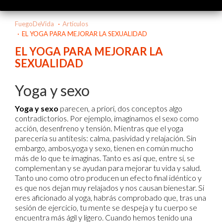
FuegoDeVida
Artículos
EL YOGA PARA MEJORAR LA SEXUALIDAD
EL YOGA PARA MEJORAR LA
SEXUALIDAD
Yoga y sexo
Yoga y sexo
parecen, a priori, dos conceptos algo
contradictorios. Por ejemplo, imaginamos el sexo como
acción, desenfreno y tensión. Mientras que el yoga
parecería su antítesis: calma, pasividad y relajación. Sin
embargo, ambos,yoga y sexo, tienen en común mucho
más de lo que te imaginas. Tanto es así que, entre sí, se
complementan y se ayudan para mejorar tu vida y salud.
Tanto uno como otro producen un efecto final idéntico y
es que nos dejan muy relajados y nos causan bienestar. Si
eres aficionado al yoga, habrás comprobado que, tras una
sesión de ejercicio, tu mente se despeja y tu cuerpo se
encuentra más ágil y ligero. Cuando hemos tenido una