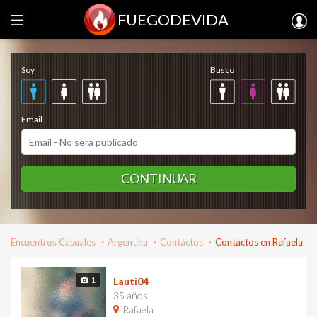
FUEGODEVIDA
Regístrate gratis
Soy
Busco
Email
CONTINUAR
Encuentros Casuales
Argentina
Contactos
Contactos en Rafaela
1
Lauti04
35 años
Rafaela