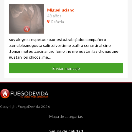
Miguelluciano
48 años
Rafaela
soy alegre .respetuoso.onesto.trabajador.compañero
.sencible.megusta salir .divertirme .salir a cenar .ir al cine
.tomar mates .cocinar .no fumo .no me gustan las drogas .me
gustan los chicos .me...
Enviar mensaje
Copyright FuegoDeVida 2026
Mapa de categorías
Sellos de calidad