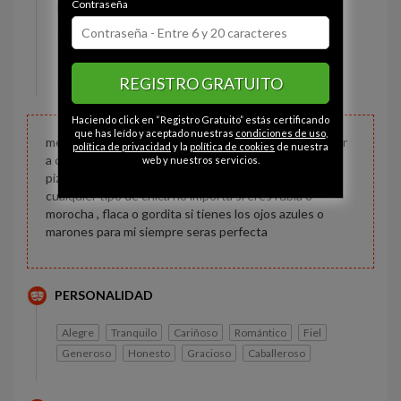
Contraseña
Estado civil:
Soltero
Ojos:
Marrón
Pelo:
Moreno
REGISTRO GRATUITO
Constitución:
Normal
Haciendo click en “Registro Gratuito” estás certificando
que has leído y aceptado nuestras
condiciones de uso
,
me gusta divertirme con mis amigos, salir a beber , salir
política de privacidad
y la
política de cookies
de nuestra
a correr , hacer un poco de deporte , me encanta la
web y nuestros servicios.
pizza,helados y hacer cosas extremas , me gusta
cualquier tipo de chica no importa si eres rubia o
morocha , flaca o gordita si tienes los ojos azules o
marones para mi siempre seras perfecta
PERSONALIDAD
Alegre
Tranquilo
Cariñoso
Romántico
Fiel
Generoso
Honesto
Gracioso
Caballeroso