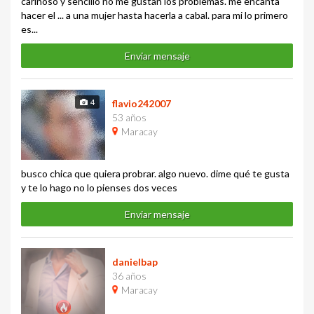
cariñoso y sencillo no me gustan los problemas. me encanta
hacer el ... a una mujer hasta hacerla a cabal. para mi lo primero
es...
Enviar mensaje
4
flavio242007
53 años
Maracay
busco chica que quiera probrar. algo nuevo. dime qué te gusta
y te lo hago no lo pienses dos veces
Enviar mensaje
danielbap
36 años
Maracay