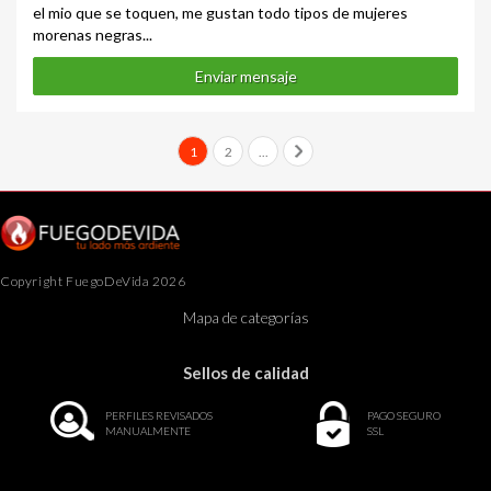
el mio que se toquen, me gustan todo tipos de mujeres
morenas negras...
Enviar mensaje
1
2
...
Copyright FuegoDeVida 2026
Mapa de categorías
Sellos de calidad
PERFILES REVISADOS
PAGO SEGURO
MANUALMENTE
SSL