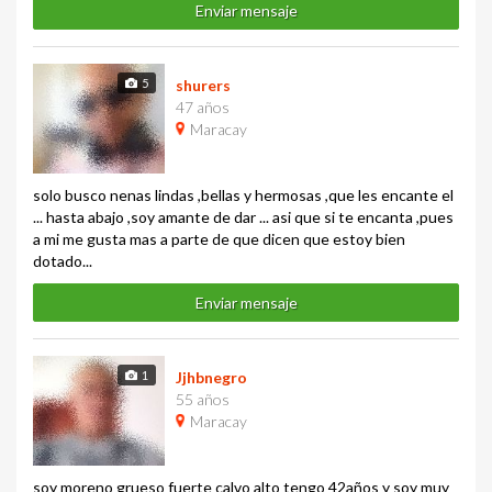
Enviar mensaje
5
shurers
47 años
Maracay
solo busco nenas lindas ,bellas y hermosas ,que les encante el
... hasta abajo ,soy amante de dar ... asi que si te encanta ,pues
a mi me gusta mas a parte de que dicen que estoy bien
dotado...
Enviar mensaje
1
Jjhbnegro
55 años
Maracay
soy moreno grueso fuerte calvo alto tengo 42años y soy muy