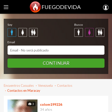
FUEGODEVIDA
Regístrate gratis
Soy
Busco
Email
CONTINUAR
Encuentros Casuales
Venezuela
Contactos
Contactos en Maracay
3
colom199226
34 años