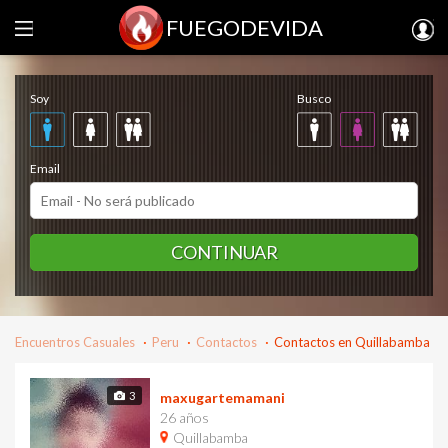
FUEGODEVIDA
Regístrate gratis
Soy
Busco
Email
CONTINUAR
Encuentros Casuales
Peru
Contactos
Contactos en Quillabamba
3
maxugartemamani
26 años
Quillabamba