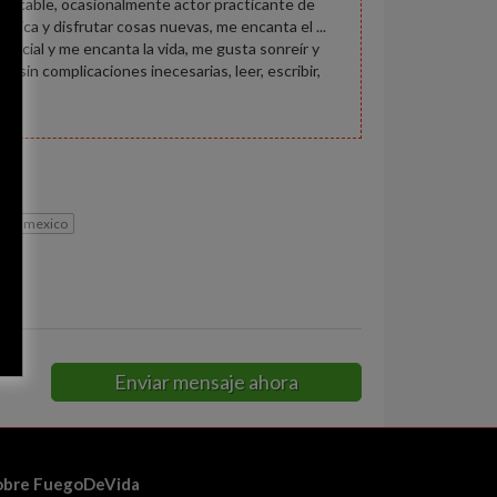
ón de cable, ocasionalmente actor practicante de
úsica y disfrutar cosas nuevas, me encanta el ...
r social y me encanta la vida, me gusta sonreír y
s sin complicaciones inecesarias, leer, escribir,
d de mexico
Enviar mensaje ahora
obre FuegoDeVida