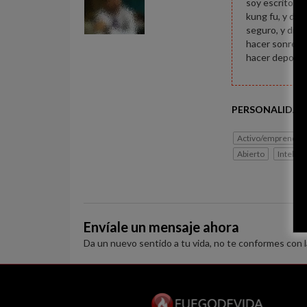
soy escritor d
kung fu, y dis
seguro, y disf
hacer sonreír 
hacer deporte y
PERSONALIDAD
Activo/emprended
Abierto
Intelect
Envíale un mensaje ahora
Da un nuevo sentido a tu vida, no te conformes con 