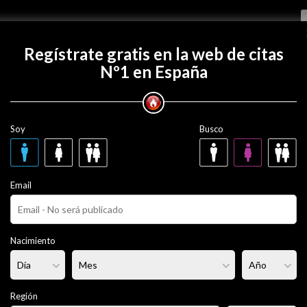
Regístrate gratis
Regístrate gratis en la web de citas
Nº1 en España
con warpit?
Soy
Busco
ños
co
Email
iere no decirlo
Fumador/a:
No
Pelo:
Moreno
Nacimiento
portista
Altura:
176 cm
Región