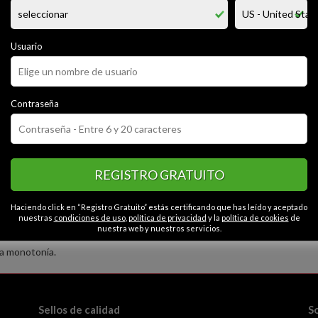
e historias para cine y televisión, productor de ... para pymes y televisi
fruto de practicar deporte y el gimnasio, soy muy racional, me encanta la m
rutar y a hacer disfrutar a mi pareja, disfruto de un buen vino, soy bebedo
a los demás. me gustan los deportes en televisión y las relaciones afectiva
Usuario
 disfrurtar la vida.
Contraseña
CATEGORÍAS
or
Educado
Extrovertido
Seguro
Optimista
Contactos en Ciuda
ual
Caballeroso
REGISTRO GRATUITO
Haciendo click en “Registro Gratuito” estás certificando que has leído y aceptado
nuestras
condiciones de uso
,
política de privacidad
y la
política de cookies
de
nuestra web y nuestros servicios.
la monotonía.
Sellos de calidad
S