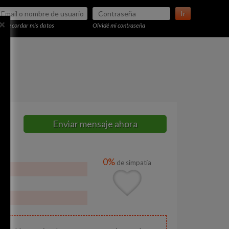
Ir
×
Recordar mis datos
Olvidé mi contraseña
Enviar mensaje ahora
0%
de simpatía