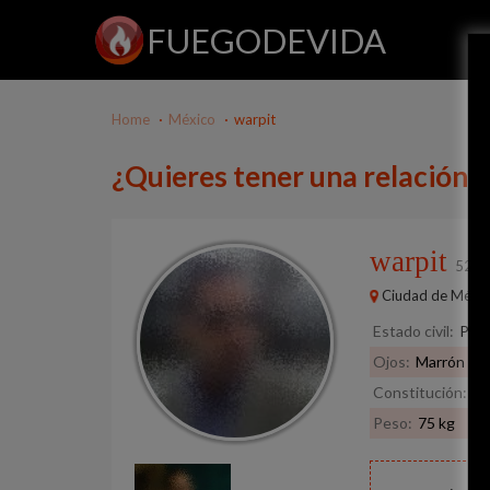
FUEGODEVIDA
Home
México
warpit
¿Quieres tener una relación 
warpit
52 a
Ciudad de Méxi
Estado civil:
Pref
Ojos:
Marrón
Constitución:
De
Peso:
75 kg