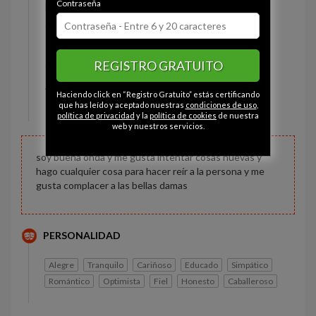
Contraseña
Estado civil:
Soltero
Ojos:
Marrón
Pelo:
Moreno
REGISTRO GRATUITO
Constitución:
Delgado
Altura:
175 cm
Haciendo click en “Registro Gratuito” estás certificando
Peso:
65 kg
que has leído y aceptado nuestras
condiciones de uso
,
política de privacidad
y la
política de cookies
de nuestra
web y nuestros servicios.
soy buena onda y me gusta intentar cosas nuevas y
hago cualquier cosa para hacer reír a la persona y me
gusta complacer a las bellas damas
PERSONALIDAD
Alegre
Tranquilo
Cariñoso
Educado
Simpático
Romántico
Optimista
Fiel
Honesto
Caballeroso