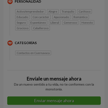
PERSONALIDAD
Activo/emprendedor
Alegre
Tranquilo
Cariñoso
Educado
Con carácter
Apasionado
Romántico
Seguro
Espontáneo
Liberal
Generoso
Honesto
Gracioso
Caballeroso
CATEGORÍAS
Contactos en Cuernavaca
Envíale un mensaje ahora
Da un nuevo sentido a tu vida, no te conformes con la
monotonía.
Enviar mensaje ahora