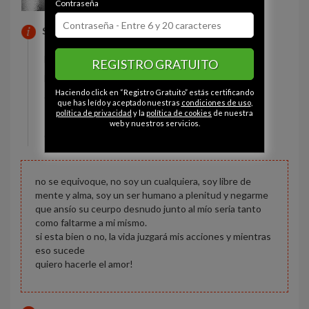
Contraseña
SOBRE MI
Estado civil:
Soltero
REGISTRO GRATUITO
Fumador/a:
Sí
Haciendo click en “Registro Gratuito” estás certificando
Ojos:
Marrón
que has leído y aceptado nuestras
condiciones de uso
,
política de privacidad
y la
política de cookies
de nuestra
Pelo:
Castaño
web y nuestros servicios.
Constitución:
Normal
no se equivoque, no soy un cualquiera, soy libre de
mente y alma, soy un ser humano a plenitud y negarme
que ansío su ceurpo desnudo junto al mío seria tanto
como faltarme a mi mismo.
si esta bien o no, la vida juzgará mis acciones y mientras
eso sucede
quiero hacerle el amor!