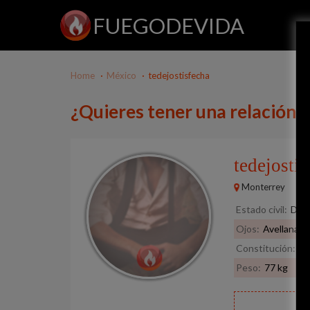
FUEGODEVIDA
Home
México
tedejostisfecha
¿Quieres tener una relación 
tedejosti
Monterrey
Estado civil:
Divo
Ojos:
Avellana
Constitución:
De
Peso:
77 kg