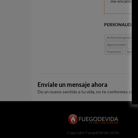
me encanta real
PERSONALIDAD
Activo/emprended
Apasionado
Rom
Honesto
Serio
Envíale un mensaje ahora
Da un nuevo sentido a tu vida, no te conformes con 
Copyright FuegoDeVida 2026