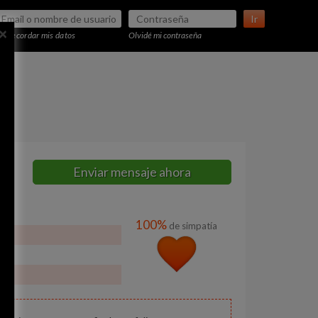
Ir
×
Recordar mis datos
Olvidé mi contraseña
Enviar mensaje ahora
100%
de simpatía