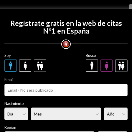
Regístrate gratis
Regístrate gratis en la web de citas
Nº1 en España
con tedejostisfecha?
Soy
Busco
sfecha
31 años
Email
rciado
Fumador/a:
No
Pelo:
Castaño
Nacimiento
lgado
Altura:
186 cm
Región