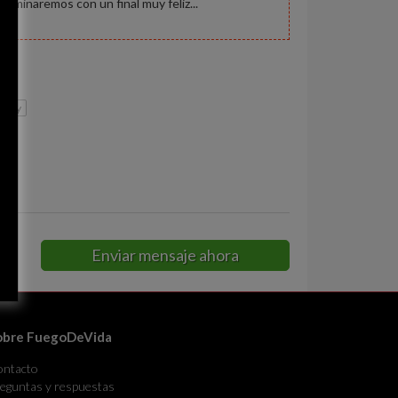
terminaremos con un final muy feliz...
rrey
Enviar mensaje ahora
obre FuegoDeVida
ontacto
eguntas y respuestas