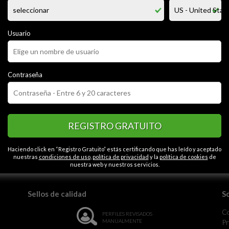
isar masajes y ver como disfrutas, si se da algo ..., rico y me lo permites 
Usuario
CATEGORÍAS
or
Alegre
Tranquilo
Educado
Con carácter
Contactos en Monte
ántico
Seguro
Espontáneo
Tímido
Abierto
Contraseña
Caballeroso
REGISTRO GRATUITO
Haciendo click en “Registro Gratuito” estás certificando que has leído y aceptado
la monotonía.
nuestras
condiciones de uso
,
política de privacidad
y la
política de cookies
de
nuestra web y nuestros servicios.
Sellos de calidad
S
C
PERFILES REVISADOS
MANUALMENTE
Pr