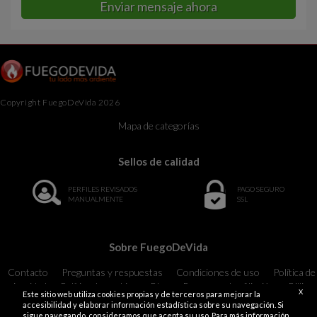
Enviar mensaje ahora
Copyright FuegoDeVida 2026
Mapa de categorías
Sellos de calidad
PERFILES REVISADOS
PAGO SEGURO
MANUALMENTE
SSL
Sobre FuegoDeVida
Contacto
Preguntas y respuestas
Condiciones de uso
Política de
privacidad
Política de cookies
Blog
Programa de afiliación
Billing
X
Este sitio web utiliza cookies propias y de terceros para mejorar la
Support
18 U.S.C. 2257 Record-Keeping Requirements Compliance
accesibilidad y elaborar información estadística sobre su navegación. Si
Statement Exempt
sigue navegando, consideramos que acepta su uso. Para más información