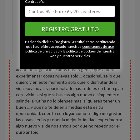
Contraseña
Estado civil:
Soltero
Ojos:
Marrón
Pelo:
Castaño
REGISTRO GRATUITO
Constitución:
Normal
Altura:
170 cm
Haciendo click en “Registro Gratuito” estás certificando
Peso:
72 kg
que has leído y aceptado nuestras
condiciones de uso
,
política de privacidad
y la
política de cookies
de nuestra
web y nuestros servicios.
acabo de llegar a los cabos busco gente que quiera
experimentar cosas nuevas solo ... ocasional, se lo que
quiero y en este momento solo quiero disfrutar de la
vida, soy muy ... y pacional ademas todo es en buen plan
cero vicios asi que si buscas algo nuevo o simplemete
salir de la rutina no lo pienses mas, si quieres tener un
buen ... y que no te dejen a medias esta es tu
oportunidad, cuento con lugar como te digo me gustan
las cosas serias y tener la mejor intimidad, experimenta
algo nuevo y si de nos antoja por que no repetir por el
puro antojo.