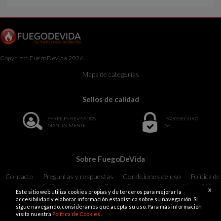
Copyright FuegoDeVida 2026
Mapa de categorías
Sellos de calidad
PERFILES REVISADOS
PAGO SEGURO
MANUALMENTE
SSL
Sobre FuegoDeVida
Contacto
Preguntas y respuestas
Condiciones de uso
Política de
privacidad
Política de cookies
Blog
Programa de afiliación
Billing
X
Este sitio web utiliza cookies propias y de terceros para mejorar la
Support
18 U.S.C. 2257 Record-Keeping Requirements Compliance
accesibilidad y elaborar información estadística sobre su navegación. Si
Statement Exempt
sigue navegando, consideramos que acepta su uso. Para más información
visita nuestra
Política de Cookies
.