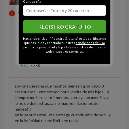
Contraseña
SOBRE MI
Estado civil:
Casada
REGISTRO GRATUITO
Ojos:
Marrón
Haciendo click en “Registro Gratuito” estás certificando
Pelo:
Castaña
que has leído y aceptado nuestras
condiciones de uso
,
política de privacidad
y la
política de cookies
de nuestra
Constitución:
Normal
web y nuestros servicios.
Altura:
162 cm
Peso:
75 kg
soy una persona que muchos piensan q no valgo 3
cacahuates....empezando por el padre de mis hijos....q
siempre me hizo sentir menos....pero ya no mas!!! y se
lo he de demostrar...ya no mas humillaciones de
nadiee!!!
en lo sentimental....me entrego cuando amo de vdd....y
en la intimidad no me limito en nada....