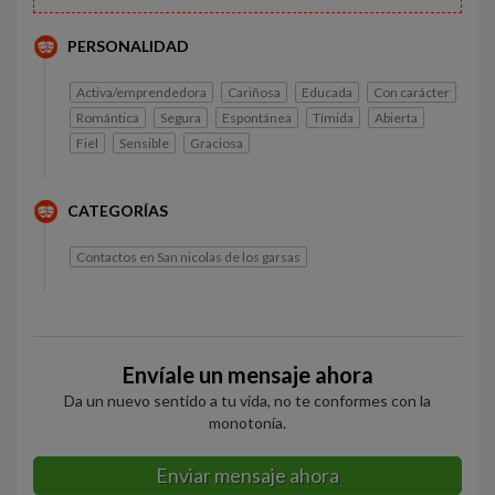
PERSONALIDAD
Activa/emprendedora
Cariñosa
Educada
Con carácter
Romántica
Segura
Espontánea
Tímida
Abierta
Fiel
Sensible
Graciosa
CATEGORÍAS
Contactos en San nicolas de los garsas
Envíale un mensaje ahora
Da un nuevo sentido a tu vida, no te conformes con la
monotonía.
Enviar mensaje ahora