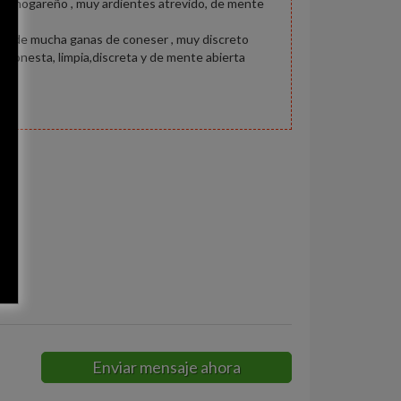
 soy hogareño , muy ardientes atrevido, de mente
egre y de mucha ganas de coneser , muy discreto
r honesta, limpia,discreta y de mente abierta
y
Enviar mensaje ahora