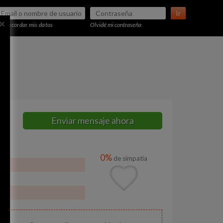
Ir
×
Recordar mis datos
Olvidé mi contraseña
Enviar mensaje ahora
0%
de simpatía