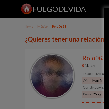
FUEGODEVIDA
Home
México
Rolo0633
¿Quieres tener una relación 
Rolo063
Mulsay
Estado civil:
Solt
Ojos:
Marrón
Constitución:
De
Peso:
95 kg