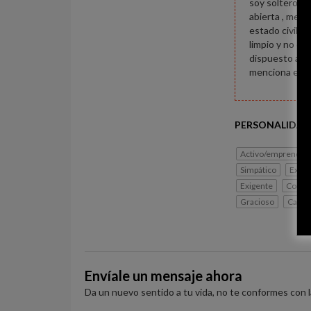
soy soltero me
abierta , me g
estado civil, 
limpio y no ce
dispuesto a to
menciona el a
PERSONALIDAD
Activo/emprended
Simpático
Extro
Exigente
Conse
Gracioso
Cabal
Envíale un mensaje ahora
Da un nuevo sentido a tu vida, no te conformes con 