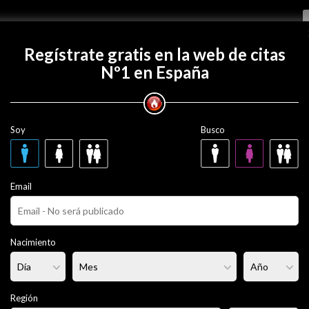
Regístrate gratis
Regístrate gratis en la web de citas
Nº1 en España
con Rolo0633?
Soy
Busco
3
44 años
Email
ero
Fumador/a:
Sí
Pelo:
Castaño
Nacimiento
portista
Altura:
180 cm
Región