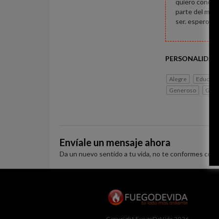
quiero conoce
parte del mund
ser. espero y 
PERSONALIDAD
Alegre
Educado
Generoso
Grac
Envíale un mensaje ahora
Da un nuevo sentido a tu vida, no te conformes con 
Copyright FuegoDeVida 2026