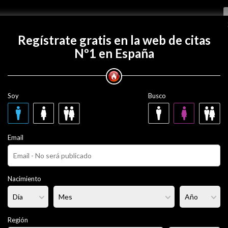
Regístrate gratis
Regístrate gratis en la web de citas
Nº1 en España
 con Robert9696?
Soy
Busco
696
29 años
Email
prometido
Fumador/a:
No
Pelo:
Moreno
Nacimiento
rmal
Altura:
172 cm
Región