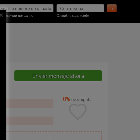
Ir
×
Recordar mis datos
Olvidé mi contraseña
Enviar mensaje ahora
0%
de simpatía