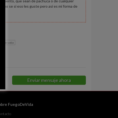
 momento, que sean de pachuca o de cualquier
o no se si eso les guste pero así es mi forma de
ca de soto
Enviar mensaje ahora
obre FuegoDeVida
ontacto