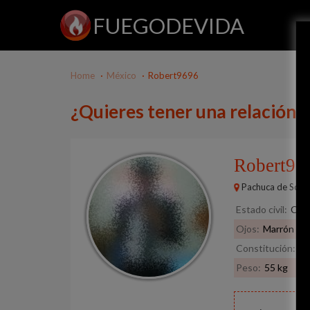
FUEGODEVIDA
Home
México
Robert9696
¿Quieres tener una relación
Robert9
Pachuca de Soto
Estado civil:
Com
Ojos:
Marrón
Constitución:
No
Peso:
55 kg