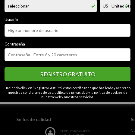
r mujeres que quieran experimentar conmigo, que se dejen llevar por el
o, me gusta ser atento con ellas y ser muy cariñoso, me pongo muy tímid
agradarles bellas damas.
Usuario
CATEGORÍAS
Contraseña
Apasionado
Romántico
Optimista
Tímido
Contactos en Pachu
ioso
REGISTRO GRATUITO
Haciendo click en “Registro Gratuito” estás certificando que has leído y aceptado
nuestras
condiciones de uso
,
política de privacidad
y la
política de cookies
de
la monotonía.
nuestra web y nuestros servicios.
Sellos de calidad
S
C
PERFILES REVISADOS