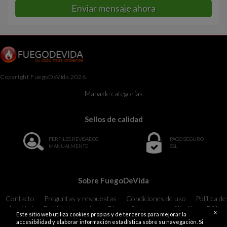
Enviar mensaje ahora
Copyright FuegoDeVida 2026
Mapa de categorías
Sellos de calidad
PERFILES REVISADOS
PAGO SEGURO
MANUALMENTE
SSL
Sobre FuegoDeVida
Contacto
Preguntas y respuestas
Condiciones de uso
Política de
privacidad
Política de cookies
Blog
Programa de afiliación
Billing
X
Este sitio web utiliza cookies propias y de terceros para mejorar la
Support
18 U.S.C. 2257 Record-Keeping Requirements Compliance
accesibilidad y elaborar información estadística sobre su navegación. Si