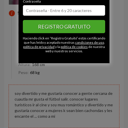
Contraseña
SOBRE MI
Estado civil:
Soltero
REGISTRO GRATUITO
Fumador/a:
- - -
Haciendo click en “Registro Gratuito” estás certificando
Ojos:
Marrón
que has leído y aceptado nuestras
condiciones de uso
,
política de privacidad
y la
política de cookies
de nuestra
Pelo:
Moreno
web y nuestros servicios.
Constitución:
Delgado
Altura:
168 cm
Peso:
68 kg
soy divertido y me gustaría conocer a gente cercana de
cuautla mr gusta el fútbol salir. conocer lugares
turísticos ir al cine y soy muy romántico y divertido y me
gustaría conocer a mujeres k sean bien cachondas y les
encante el ... como a mi