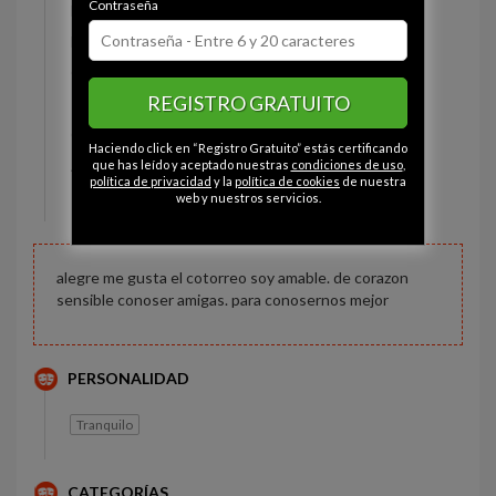
Contraseña
Estado civil:
Soltero
Fumador/a:
Sí
Ojos:
Marrón
REGISTRO GRATUITO
Pelo:
Moreno
Constitución:
Normal
Haciendo click en “Registro Gratuito” estás certificando
Altura:
165 cm
que has leído y aceptado nuestras
condiciones de uso
,
política de privacidad
y la
política de cookies
de nuestra
Peso:
70 kg
web y nuestros servicios.
alegre me gusta el cotorreo soy amable. de corazon
sensible conoser amigas. para conosernos mejor
PERSONALIDAD
Tranquilo
CATEGORÍAS