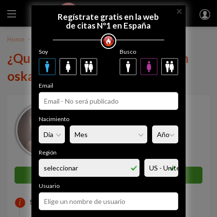
×
FUEGODEVIDA
Regístrate gratis
Regístrate gratis en la web
de citas Nº1 en España
Home
México
oskarramos
Soy
Busco
¿Quieres tener una relación con
oskarramos?
Email
oskarramos
Nacimiento
42 años
Coacalco
Simpatía
Región
0%
Enviar mensaje ahora
Usuario
SOBRE MI