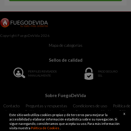
Copyright FuegoDeVida 2026
Mapa de categorías
Sellos de calidad
PERFILES REVISADOS
PAGO SEGURO
MANUALMENTE
SSL
Sobre FuegoDeVida
Contacto
Preguntas y respuestas
Condiciones de uso
Política de
privacidad
Política de cookies
Blog
Programa de afiliación
Billing
X
Este sitio web utiliza cookies propias y de terceros para mejorar la
Support
18 U.S.C. 2257 Record-Keeping Requirements Compliance
accesibilidad y elaborar información estadística sobre su navegación. Si
Statement Exempt
sigue navegando, consideramos que acepta su uso. Para más información
visita nuestra
Política de Cookies
.