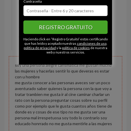
Contraseña
Estado civil:
Soltero
Ojos:
Marrón
Pelo:
Moreno
REGISTRO GRATUITO
Constitución:
Normal
Altura:
164 cm
Haciendo click en “Registro Gratuito” estás certificando
Peso:
63 kg
que has leído y aceptado nuestras
condiciones de uso
,
política de privacidad
y la
política de cookies
de nuestra
web y nuestros servicios.
soy una persona alegre carismatica me gustan mucho
las mujeres y hacerlas sentir lo que deveras es estar
con u hombre
me gusta conocer a las personas aveces ser un poco
aventurado saber quienes la persona con la que voy a
tratar trambien me gusta ir al cine caminar charlar un
rato con la persona preguntar cosas sobre su perfil
como por ejemplo que le gusta cuantos años tiene de
donde es y cosas de ese tipo no me gusta ser una
persona mal irrespetuosa soy todo lo contrario soy
educado honrrado no me gusta mentirle a las mujeres