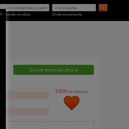
Ir
×
Recordar mis datos
Olvidé mi contraseña
Enviar mensaje ahora
100%
de simpatía