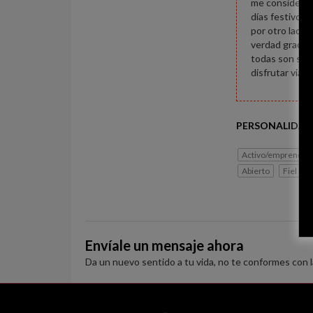
me considero 
días festivos 
por otro lado 
verdad gracias
todas son sedu
disfrutar viaj
PERSONALIDAD
Activo/emprended
Abierto
Fiel
Envíale un mensaje ahora
Da un nuevo sentido a tu vida, no te conformes con 