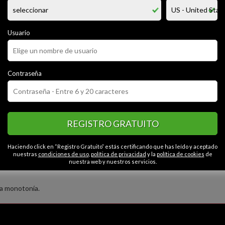
normal, alegre, mucho de contacto, la verdad me encanta ser seducido, 
un poco de panchita ji ji, y no tengo inconveniente por conocer y admirar
agradecer y disculparme a quienes han tomado tiempo para escribirme, est
.
Usuario
ctoras, sabes me encanta enseñar y aprender juntos, disfrutar y encontr
ar para perdernos en lugares y en nuestros cuerpos.
Contraseña
CATEGORÍAS
or
Cariñoso
Educado
Extrovertido
Espontáneo
Contactos en Magda
REGISTRO GRATUITO
Sensible
Haciendo click en “Registro Gratuito” estás certificando que has leído y aceptado
nuestras
condiciones de uso
,
política de privacidad
y la
política de cookies
de
nuestra web y nuestros servicios.
la monotonía.