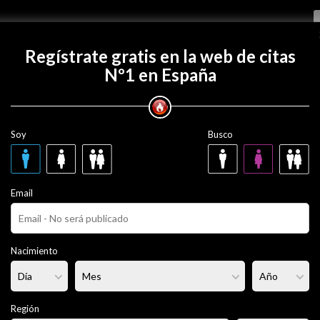
Regístrate gratis
Regístrate gratis en la web de citas
Nº1 en España
con moreno-para-ti?
Soy
Busco
ara-ti
53 años
Email
ero
Fumador/a:
No
Pelo:
Moreno
Nacimiento
rmal
Altura:
168 cm
Región