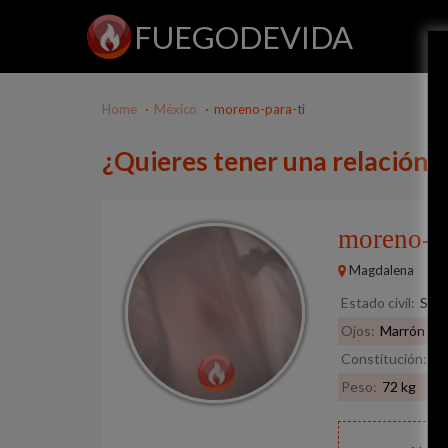
FUEGODEVIDA
Home
México
moreno-para-ti
¿Quieres tener una relación 
moreno-p
Magdalena
Estado civil:
Solt
Ojos:
Marrón
Constitución:
No
Peso:
72 kg