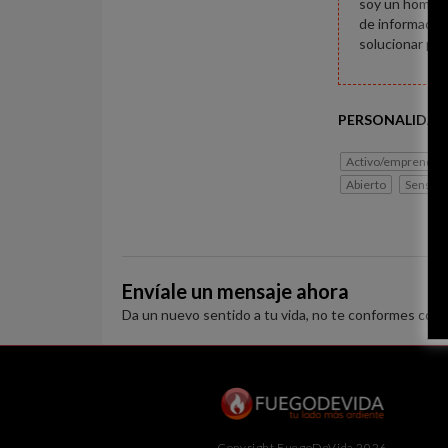
soy un hombre 
de información
solucionar pro
PERSONALIDAD
Activo/emprended
Abierto
Sensibl
Envíale un mensaje ahora
Da un nuevo sentido a tu vida, no te conformes con 
Copyright FuegoDeVida 2026