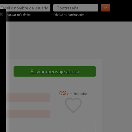
Ir
×
Recordar mis datos
Olvidé mi contraseña
Enviar mensaje ahora
0%
de simpatía