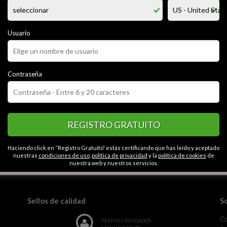
maduro que quiere conocer chicas que les interese una amistad la cual 
 y conocimientos, una persona con ganas de mejorar día a día, conocer lo 
blemas. ver el lado positivo de la vida a pesar de todas las adversidades.
Usuario
CATEGORÍAS
Contraseña
or
Cariñoso
Educado
Seguro
Espontáneo
Contactos en Tlaxca
e
REGISTRO GRATUITO
Haciendo click en “Registro Gratuito” estás certificando que has leído y aceptado
nuestras
condiciones de uso
,
política de privacidad
y la
política de cookies
de
la monotonía.
nuestra web y nuestros servicios.
Sellos de calidad
S
C
PERFILES REVISADOS