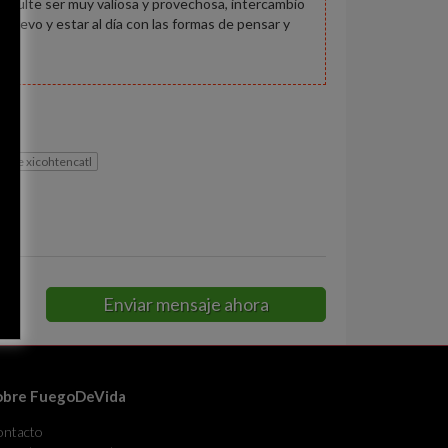
resulte ser muy valiosa y provechosa, intercambio
nuevo y estar al día con las formas de pensar y
la de xicohtencatl
Enviar mensaje ahora
obre FuegoDeVida
ontacto