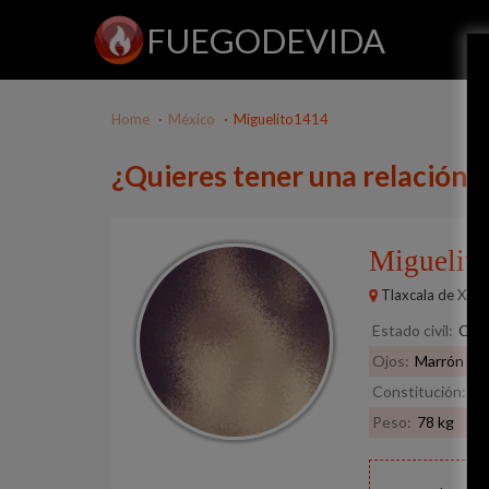
FUEGODEVIDA
Home
México
Miguelito1414
¿Quieres tener una relación 
Miguelit
Tlaxcala de Xico
Estado civil:
Cas
Ojos:
Marrón
Constitución:
Mu
Peso:
78 kg