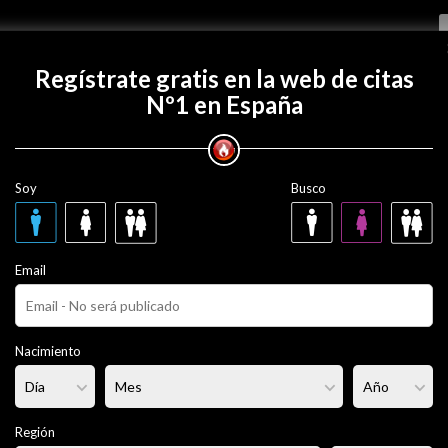
Regístrate gratis
Regístrate gratis en la web de citas
Nº1 en España
con Miguelito1414?
Soy
Busco
o1414
52 años
hténcatl
Email
ado
Fumador/a:
Sí
Pelo:
Castaño
Nacimiento
sculoso
Altura:
167 cm
Región