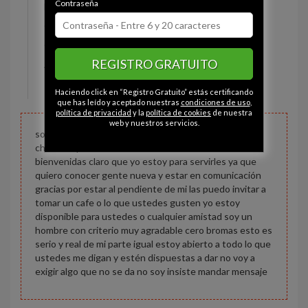
Contraseña
Estado civil:
Soltero
Ojos:
Marrón
Constitución:
Deportista
REGISTRO GRATUITO
Altura:
174 cm
Peso:
70 kg
Haciendo click en “Registro Gratuito” estás certificando
que has leído y aceptado nuestras
condiciones de uso
,
política de privacidad
y la
política de cookies
de nuestra
web y nuestros servicios.
soy un hombre atractivo en busca de. una aventura
chicas dispuestas a una amistad también son
bienvenidas claro que yo estoy para servirles ya que
quiero conocer gente nueva y estar en comunicación
gracias por estar al pendiente de mi las puedo invitar a
tomar un cafe o lo que ustedes gusten yo estoy
disponible para ustedes o cualquier amistad soy un
hombre con criterio muy agradable cero bromas esto es
serio y real de mi parte igual estoy abierto a todo lo que
ustedes me digan y estén dispuestas a dar no voy a
exigir algo que no se da no soy insiste mandar mensaje