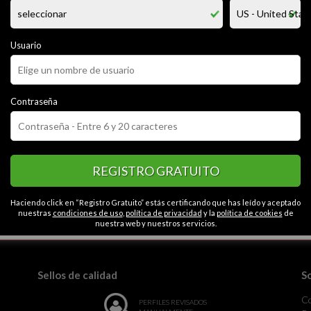
to, honesto y complaciente. me gusta complacer en todo para tener una 
 sus gustos, disgustos, probar fantasias nuevas.
he ... una gran debilidad por las mujeres mayores a mi, me fascina su exp
Usuario
CATEGORÍAS
Contraseña
Romántico
Optimista
Abierto
Intelectual
Contactos en Monte
eroso
REGISTRO GRATUITO
Haciendo click en “Registro Gratuito” estás certificando que has leído y aceptado
nuestras
condiciones de uso
,
política de privacidad
y la
política de cookies
de
la monotonía.
nuestra web y nuestros servicios.
Sellos de calidad
S
C
PERFILES REVISADOS