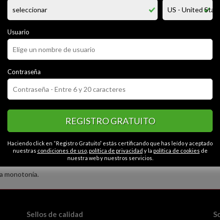
to soy un joven de 26 años llegando a este sitio con las ganas de expe
rse a nuevas experiencias
bujo,la lectura ,salir a correr y dar largos paseos , me gusta la gente fue
do en tomar una oportunidad que tome riesgos sin miedo al fracaso ni la
Usuario
usca de nada serio aún así espero el poder pasar un rato agradable co
Contraseña
CATEGORÍAS
oso
Extrovertido
Apasionado
Liberal
Honesto
Contactos en Ciuda
Caballeroso
REGISTRO GRATUITO
Haciendo click en “Registro Gratuito” estás certificando que has leído y aceptado
nuestras
condiciones de uso
,
política de privacidad
y la
política de cookies
de
nuestra web y nuestros servicios.
la monotonía.
Sellos de calidad
S