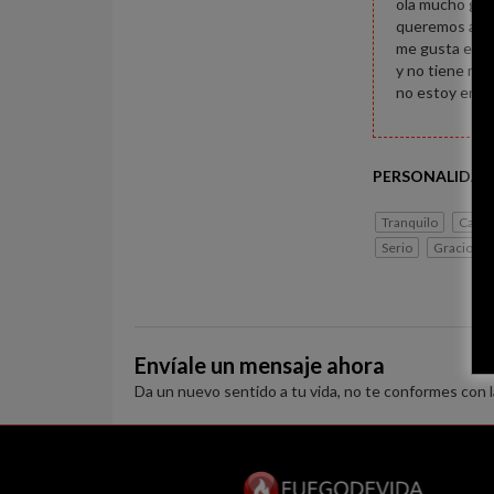
ola mucho gus
queremos abri
me gusta el di
y no tiene mie
no estoy en b
PERSONALIDAD
Tranquilo
Cariñ
Serio
Gracioso
Envíale un mensaje ahora
Da un nuevo sentido a tu vida, no te conformes con 