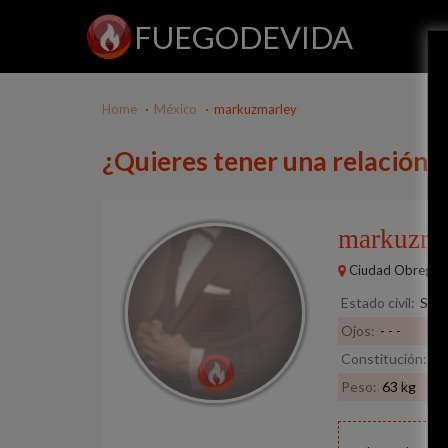
FUEGODEVIDA
Home
México
markuzmarley
¿Quieres tener una relación
markuzma
Ciudad Obregón
Estado civil:
Solt
Ojos:
- - -
Constitución:
De
Peso:
63 kg