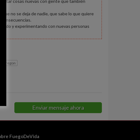
rimentar cosas nuevas con gente que también
rte que no se deja de nadie, que sabe lo que quiere
s consecuencias.
nociendo y experimentando con nuevas personas
d obregon
Enviar mensaje ahora
obre FuegoDeVida