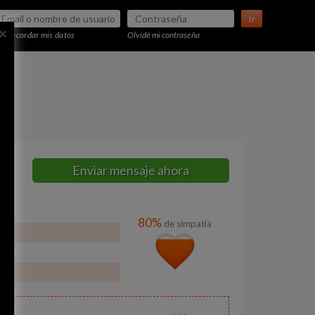
Ir
×
Recordar mis datos
Olvidé mi contraseña
Enviar mensaje ahora
80%
de simpatía