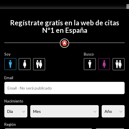
Regístrate gratis
Regístrate gratis en la web de citas
Nº1 en España
 con markuzmarley?
Soy
Busco
rley
34 años
Email
ero
Fumador/a:
- - -
Pelo:
Moreno
Nacimiento
lgado
Altura:
167 cm
Región