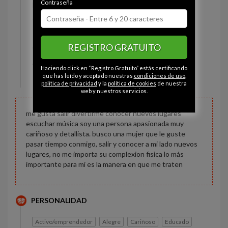
Contraseña
Estado civil:
Soltero
Ojos:
Marrón
Pelo:
Moreno
REGISTRO GRATUITO
Constitución:
Deportista
Altura:
165 cm
Haciendo click en “Registro Gratuito” estás certificando
Peso:
62 kg
que has leído y aceptado nuestras
condiciones de uso
,
política de privacidad
y la
política de cookies
de nuestra
web y nuestros servicios.
me gusta salir divertirme conocer nuevos lugares
escuchar música soy una persona apasionada muy
cariñoso y detallista. busco una mujer que le guste
pasar tiempo conmigo, salir y conocer a mi lado nuevos
lugares, no me importa su complexion fisica lo más
importante para mi es la manera en que me traten
PERSONALIDAD
Activo/emprendedor
Alegre
Cariñoso
Educado