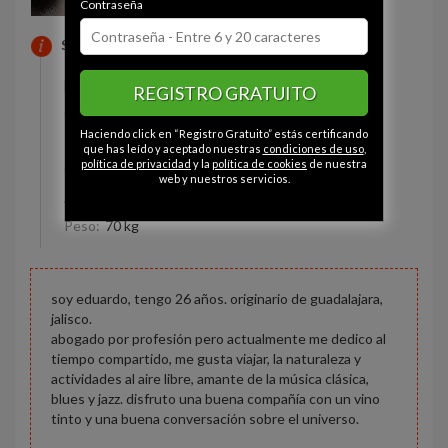
Contraseña
SOBRE MI
Estado civil:
Soltero
REGISTRO GRATUITO
Ojos:
Avellana
Haciendo click en “Registro Gratuito” estás certificando
Pelo:
Moreno
que has leído y aceptado nuestras
condiciones de uso
,
política de privacidad
y la
política de cookies
de nuestra
Constitución:
Delgado
web y nuestros servicios.
Altura:
171 cm
Peso:
70 kg
soy eduardo, tengo 26 años. originario de guadalajara,
jalisco.
abogado por profesión pero actualmente me dedico al
tiempo compartido, me gusta viajar, la naturaleza y
actividades al aire libre, amante de la música clásica,
blues y jazz. disfruto una buena compañía con un vino
tinto y una buena conversación sobre el universo.