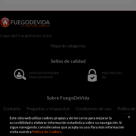
Copyright FuegoDeVida 2026
Mapa de categorías
Sellos de calidad
PERFILES REVISADOS
PAGO SEGURO
MANUALMENTE
SSL
Sobre FuegoDeVida
Contacto
Preguntas y respuestas
Condiciones de uso
Política de
privacidad
Política de cookies
Blog
Programa de afiliación
Billing
X
Este sitio web utiliza cookies propias y de terceros para mejorar la
Support
18 U.S.C. 2257 Record-Keeping Requirements Compliance
accesibilidad y elaborar información estadística sobre su navegación. Si
Statement Exempt
sigue navegando, consideramos que acepta su uso. Para más información
visita nuestra
Política de Cookies
.