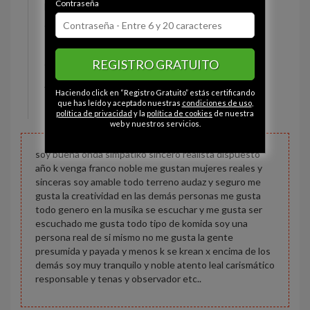
Contraseña
Estado civil:
Soltero
Ojos:
Marrón
Pelo:
Moreno
REGISTRO GRATUITO
Constitución:
Normal
Altura:
178 cm
Haciendo click en “Registro Gratuito” estás certificando
Peso:
76 kg
que has leído y aceptado nuestras
condiciones de uso
,
política de privacidad
y la
política de cookies
de nuestra
web y nuestros servicios.
soy buena onda simpatiko sincero realista dispuesto
año k venga franco noble me gustan mujeres reales y
sinceras soy amable todo terreno audaz y seguro me
gusta la creatividad en las demás personas me gusta
todo genero en la musika se escuchar y me gusta ser
escuchado me gusta todo tipo de komida soy una
persona real de si mismo no me gusta la gente
presumida y payada y menos k se krean x encima de los
demás soy muy tranquilo y noble atento leal carismático
responsable y tenas y observador etc..